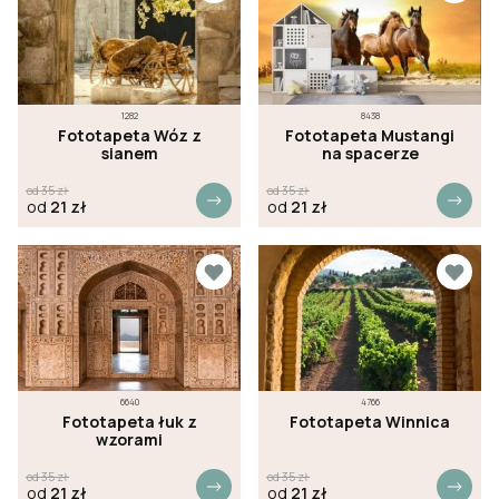
1282
8438
Fototapeta Wóz z
Fototapeta Mustangi
sianem
na spacerze
od
35
zł
od
35
zł
od
21
zł
od
21
zł
6640
4766
Fototapeta łuk z
Fototapeta Winnica
wzorami
od
35
zł
od
35
zł
od
21
zł
od
21
zł