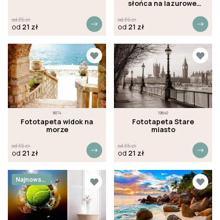
słońca na lazurowej
plaży
od
35
zł
od
35
zł
od
21
zł
od
21
zł
8074
19840
Fototapeta widok na
Fototapeta Stare
morze
miasto
od
35
zł
od
35
zł
od
21
zł
od
21
zł
Najnowsz
e