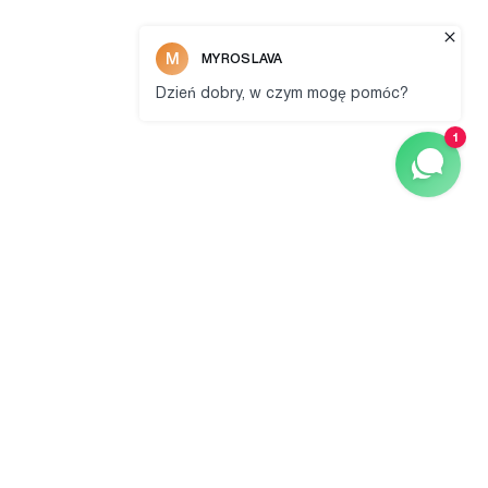
dom
fototapet
FIRMA
SKLEP
O nas
Materiały i tekstury
Nasza filozofia
Wysyłka i płatność