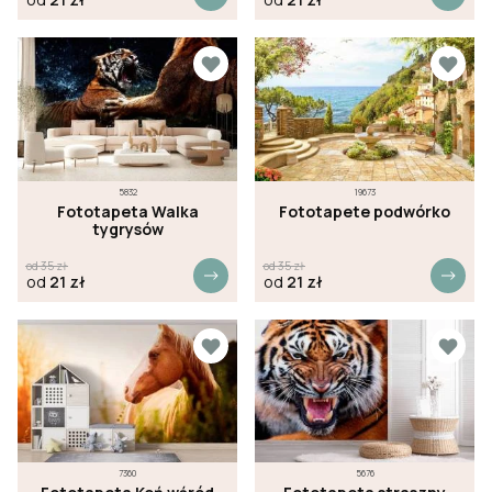
5832
19673
Fototapeta Walka
Fototapete podwórko
tygrysów
od
35
zł
od
35
zł
od
21
zł
od
21
zł
7360
5676