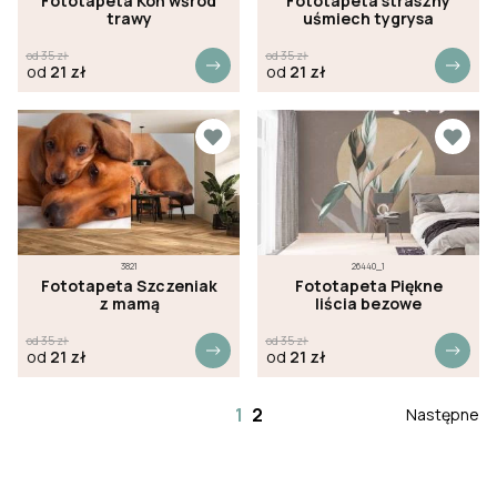
Fototapeta Koń wśród
Fototapeta straszny
trawy
uśmiech tygrysa
od
35
zł
od
35
zł
od
21
zł
od
21
zł
3821
26440_1
Fototapeta Szczeniak
Fototapeta Piękne
z mamą
liścia bezowe
od
35
zł
od
35
zł
od
21
zł
od
21
zł
1
2
Następne