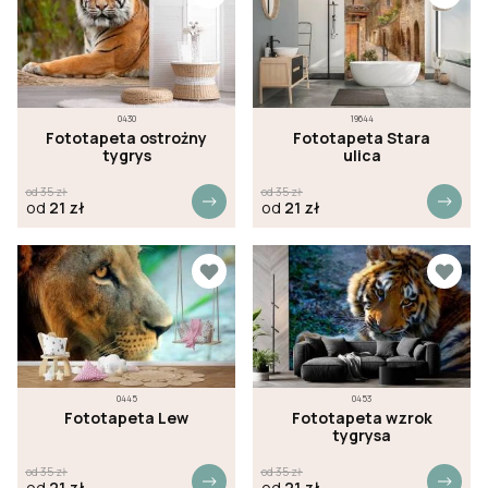
0430
19644
Fototapeta ostrożny
Fototapeta Stara
tygrys
ulica
od
35
zł
od
35
zł
od
21
zł
od
21
zł
0445
0453
Fototapeta Lew
Fototapeta wzrok
tygrysa
od
35
zł
od
35
zł
od
21
zł
od
21
zł