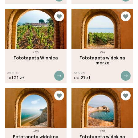
4765
4764
Fototapeta Winnica
Fototapeta widok na
morze
od
35
zł
od
35
zł
od
21
zł
od
21
zł
4763
4762
Fototapeta widok na
Fototapeta widok na