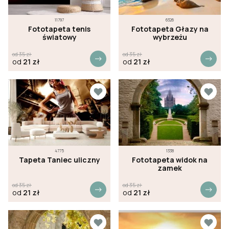
11797
6326
Fototapeta tenis
Fototapeta Głazy na
światowy
wybrzeżu
od
35
zł
od
35
zł
od
21
zł
od
21
zł
4775
1338
Tapeta Taniec uliczny
Fototapeta widok na
zamek
od
35
zł
od
35
zł
od
21
zł
od
21
zł