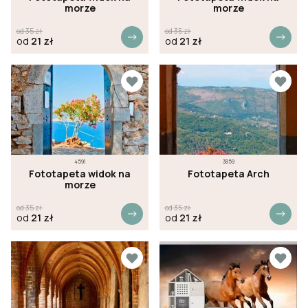
morze
morze
od
35
zł
od
35
zł
od
21
zł
od
21
zł
4591
3859
Fototapeta widok na
Fototapeta Arch
morze
od
35
zł
od
35
zł
od
21
zł
od
21
zł