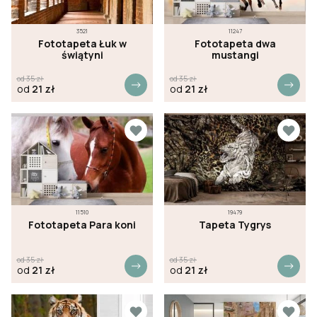
3521
11247
Fototapeta Łuk w
Fototapeta dwa
świątyni
mustangi
od
35
zł
od
35
zł
od
21
zł
od
21
zł
11510
19479
Fototapeta Para koni
Tapeta Tygrys
od
35
zł
od
35
zł
od
21
zł
od
21
zł