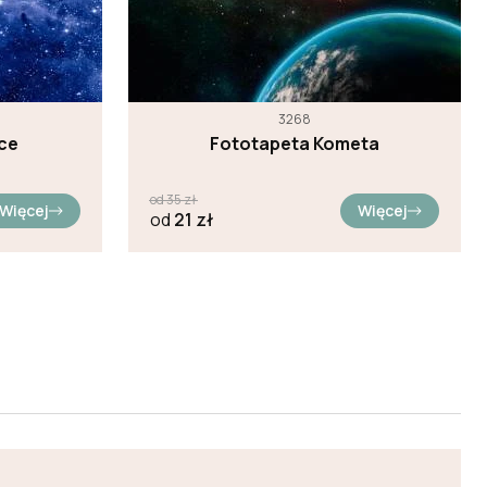
3268
ce
Fototapeta Kometa
od
35
zł
Więcej
Więcej
od
21
zł