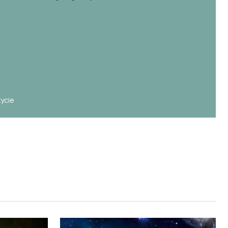
e
życie