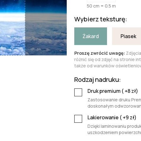
50 cm = 0.5 m
Wybierz teksturę:
Żakard
Piasek
Proszę zwrócić uwagę:
Zdjęci
różnić się od zdjęć na stronie i
także od warunków oświetleniow
Rodzaj nadruku:
Druk premium (
+8
zł)
Zastosowanie druku Premi
doskonałym odwzorowaniu 
Lakierowanie (
+9
zł)
Dzięki laminowaniu produk
uszkodzeniem powierzchn