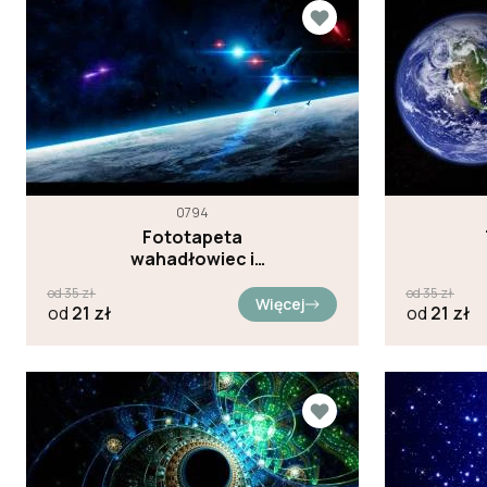
0794
Fototapeta
wahadłowiec i
asteroidy
od
35
zł
od
35
zł
Więcej
od
21
zł
od
21
zł