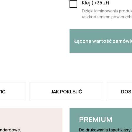
Klej (
+35
zł)
Dzięki laminowaniu produk
uszkodzeniem powierzchn
Łączna wartość zamówi
IĆ
JAK POKLEJIĆ
DOS
PREMIUM
tandardowe.
Do drukowania tapet klasy 