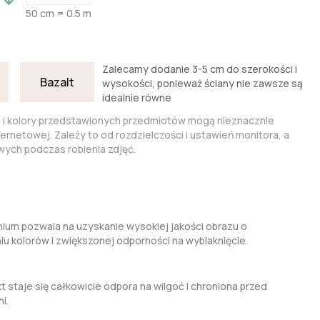
50 cm = 0.5 m
Zalecamy dodanie 3-5 cm do szerokości i
Bazalt
wysokości, ponieważ ściany nie zawsze są
idealnie równe
a i kolory przedstawionych przedmiotów mogą nieznacznie
nternetowej. Zależy to od rozdzielczości i ustawień monitora, a
ych podczas robienia zdjęć.
um pozwala na uzyskanie wysokiej jakości obrazu o
kolorów i zwiększonej odporności na wyblaknięcie.
t staje się całkowicie odpora na wilgoć i chroniona przed
i.