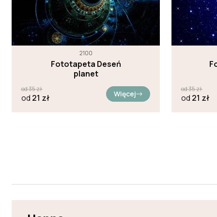
2100
Fototapeta Deseń
F
planet
od
35
zł
od
35
zł
Więcej
od
21
zł
od
21
zł