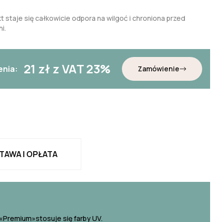
t staje się całkowicie odpora na wilgoć i chroniona przed
i.
21
zł z VAT 23%
enia:
Zamówienie
TAWA I OPŁATA
«Premium»stosuje się farby UV.