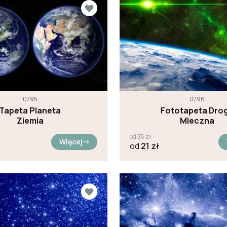
0795
0796
Tapeta Planeta
Fototapeta Dro
Ziemia
Mleczna
od
35
zł
Więcej
od
21
zł