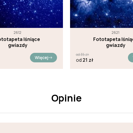
2612
2621
ototapeta lśniące
Fototapeta lśnią
gwiazdy
gwiazdy
od
35
zł
Więcej
od
21
zł
Opinie