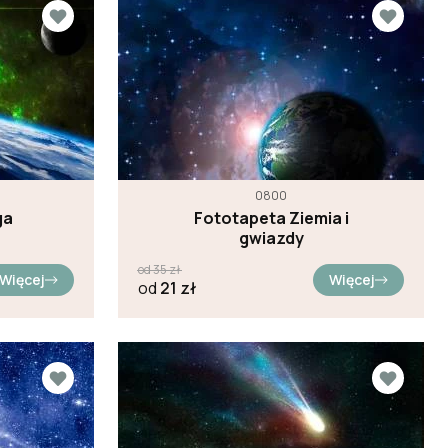
0800
ga
Fototapeta Ziemia i
gwiazdy
od
35
zł
Więcej
Więcej
od
21
zł