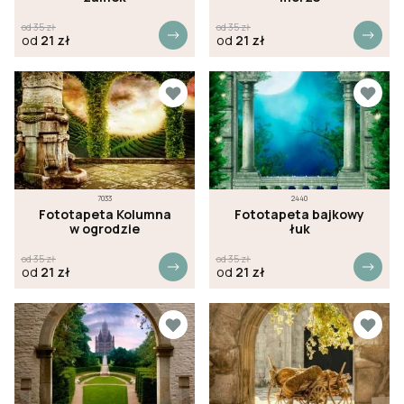
od
35
zł
od
35
zł
od
21
zł
od
21
zł
7033
2440
Fototapeta Kolumna
Fototapeta bajkowy
w ogrodzie
łuk
od
35
zł
od
35
zł
od
21
zł
od
21
zł