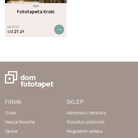
13623
Fototapeta Kroki
od
35
zł
od
21
zł
dom
fototapet
FIRMA
SKLEP
O nas
Materiały i tekstury
Nasza filozofia
Wysyłka i płatność
Opinie
Regulamin sklepu