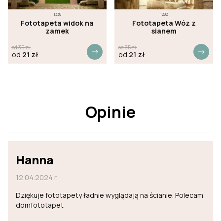
1338
1282
Fototapeta widok na
Fototapeta Wóz z
zamek
sianem
od
35
zł
od
35
zł
od
21
zł
od
21
zł
Opinie
Hanna
12.04.2024 r.
Dziękuje fototapety ładnie wyglądają na ścianie. Polecam
domfototapet