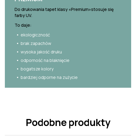
Do drukowania tapet klasy «Premium»stosuje się
farby UV.
To daje:
ekologiczność
brak zapachów
wysoka jakość druku
odporność na blaknięcie
bogatsze kolory
bardziej odporne na zużycie
Podobne produkty