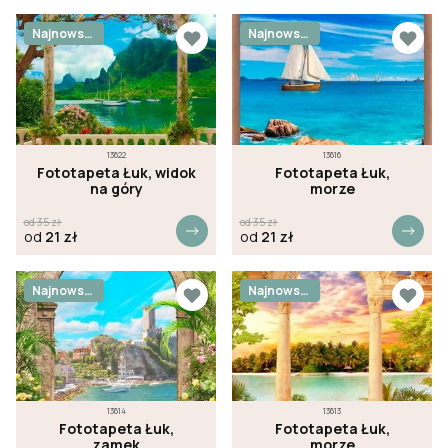
Najnowsz
Najnowsz
e
e
13622
13616
Fototapeta Łuk, widok
Fototapeta Łuk,
na góry
morze
od
35
zł
od
35
zł
od
21
zł
od
21
zł
Najnowsz
Najnowsz
e
e
13614
13613
Fototapeta Łuk,
Fototapeta Łuk,
zamek
morze