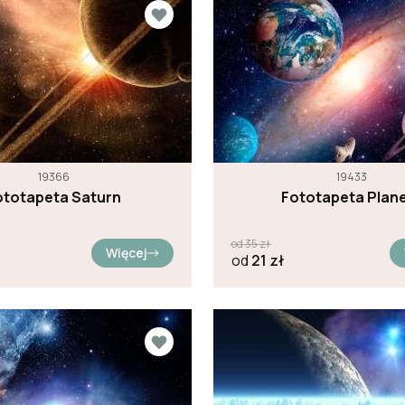
19366
19433
ototapeta Saturn
Fototapeta Plan
od
35
zł
Więcej
od
21
zł