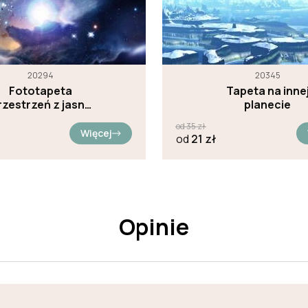
20294
20345
Fototapeta
Tapeta na inne
rzestrzeń z jasną
planecie
gwiazdą
od
35
zł
Więcej
od
21
zł
Opinie