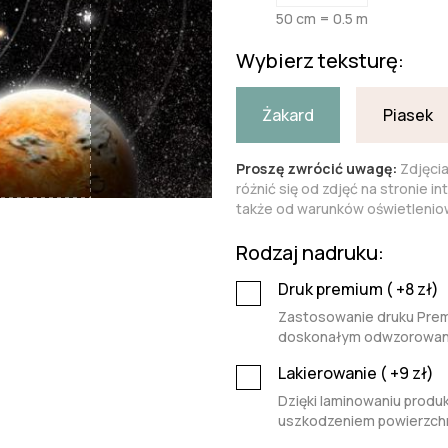
50 cm = 0.5 m
Wybierz teksturę:
Żakard
Piasek
Proszę zwrócić uwagę:
Zdjęci
różnić się od zdjęć na stronie i
także od warunków oświetleniow
Rodzaj nadruku:
Druk premium (
+8
zł)
Zastosowanie druku Premi
doskonałym odwzorowaniu 
Lakierowanie (
+9
zł)
Dzięki laminowaniu produk
uszkodzeniem powierzchn