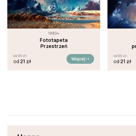
19904
Fototapeta
Przestrzeń
p
od
35
zł
od
35
zł
Więcej
od
21
zł
od
21
zł