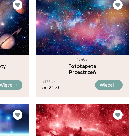
19463
ety
Fototapeta
Przestrzeń
od
35
zł
Więcej
Więcej
od
21
zł