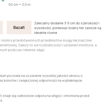
50 cm = 0.5 m
Zalecamy dodanie 3-5 cm do szerokości i
Bazalt
wysokości, ponieważ ściany nie zawsze są
idealnie równe
a i kolory przedstawionych przedmiotów mogą nieznacznie
nternetowej. Zależy to od rozdzielczości i ustawień monitora, a
ych podczas robienia zdjęć.
um pozwala na uzyskanie wysokiej jakości obrazu o
kolorów i zwiększonej odporności na wyblaknięcie.
t staje się całkowicie odpora na wilgoć i chroniona przed
i.