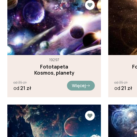
19297
Fototapeta
F
Kosmos, planety
od
35
zł
od
35
zł
Więcej
od
21
zł
od
21
zł