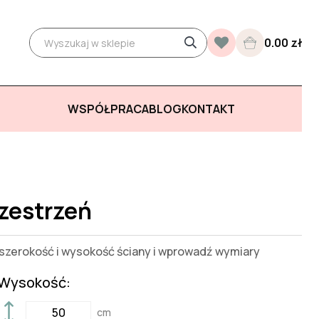
0.00 zł
WSPÓŁPRACA
BLOG
KONTAKT
zestrzeń
zerokość i wysokość ściany i wprowadź wymiary
Wysokość:
cm