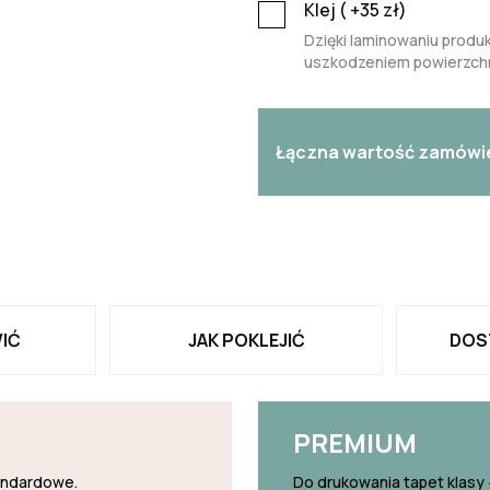
Klej (
+35
zł)
Dzięki laminowaniu produk
uszkodzeniem powierzchn
Łączna wartość zamówi
IĆ
JAK POKLEJIĆ
DOS
PREMIUM
tandardowe.
Do drukowania tapet klasy 