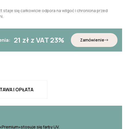
t staje się całkowicie odpora na wilgoć i chroniona przed
i.
21
zł z VAT 23%
enia:
Zamówienie
TAWA I OPŁATA
«Premium»stosuje się farby UV.