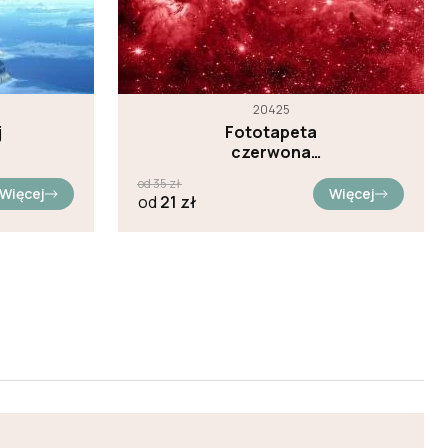
20425
j
Fototapeta
czerwona
przestrzeń
od
35
zł
Więcej
Więcej
od
21
zł