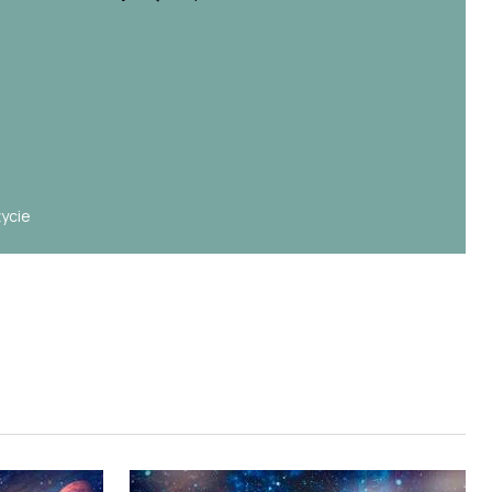
e
życie