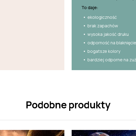
To daje:
ekologiczność
brak zapachów
wysoka jakość druku
odporność na blaknięci
bogatsze kolory
bardziej odporne na zu
Podobne produkty