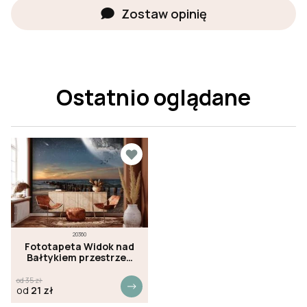
Zostaw opinię
Ostatnio oglądane
20360
Fototapeta Widok nad
Bałtykiem przestrzeń
kosmiczna
od
35
zł
od
21
zł