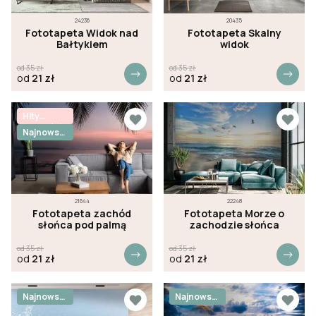
24236
20435
Fototapeta Widok nad
Fototapeta Skalny
Bałtykiem
widok
od
35
zł
od
35
zł
od
21
zł
od
21
zł
Hity
sprzedaży
Najnowsz
e
21644
22248
Fototapeta zachód
Fototapeta Morze o
słońca pod palmą
zachodzie słońca
od
35
zł
od
35
zł
od
21
zł
od
21
zł
Najnowsz
Najnowsz
e
e