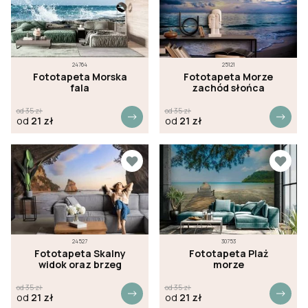
24764
25121
Fototapeta Morska
Fototapeta Morze
fala
zachód słońca
od
35
zł
od
35
zł
od
21
zł
od
21
zł
24527
30753
Fototapeta Skalny
Fototapeta Plaż
widok oraz brzeg
morze
od
35
zł
od
35
zł
od
21
zł
od
21
zł