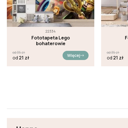
22334
Fototapeta Lego
F
bohaterowie
od
35
zł
od
35
zł
Więcej
od
21
zł
od
21
zł