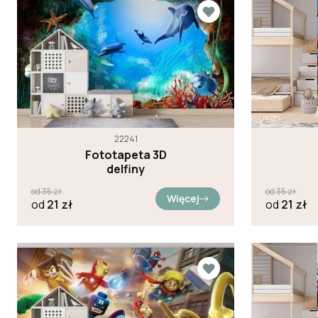
22241
Fototapeta 3D
delfiny
od
35
zł
od
35
zł
Więcej
od
21
zł
od
21
zł