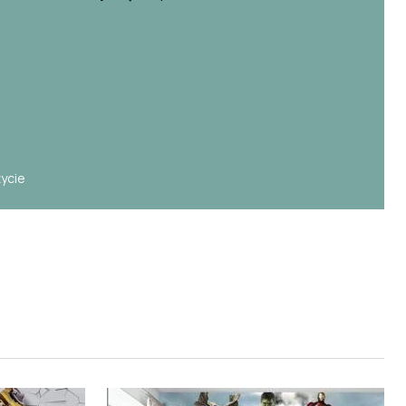
e
życie