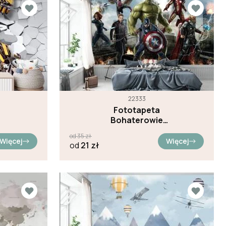
22333
Fototapeta
Bohaterowie
Marvela
od
35
zł
Więcej
Więcej
od
21
zł