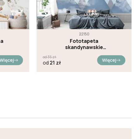
22150
pa
Fototapeta
skandynawskie
góry
od
35
zł
Więcej
Więcej
od
21
zł