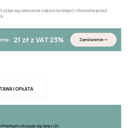
t staje się całkowicie odpora na wilgoć i chroniona przed
i.
21
zł z VAT 23%
enia:
Zamówienie
TAWA I OPŁATA
«Premium»stosuje się farby UV.