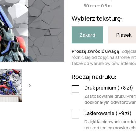
50 cm = 0.5 m
Wybierz teksturę:
Żakard
Piasek
Proszę zwrócić uwagę:
Zdjęci
różnić się od zdjęć na stronie i
także od warunków oświetleniow
Rodzaj nadruku:
Druk premium (
+8
zł)
Zastosowanie druku Premi
doskonałym odwzorowaniu 
Lakierowanie (
+9
zł)
Dzięki laminowaniu produk
uszkodzeniem powierzchn