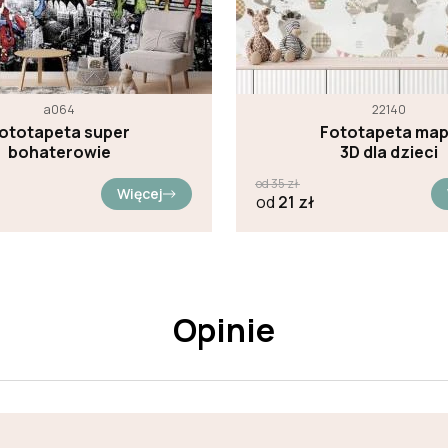
а064
22140
ototapeta super
Fototapeta ma
bohaterowie
3D dla dzieci
od
35
zł
Więcej
od
21
zł
Opinie