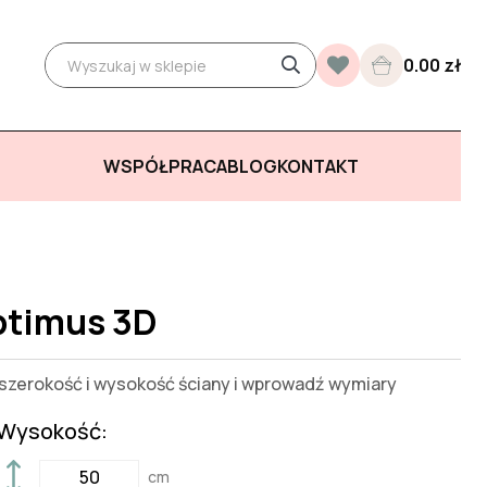
0.00 zł
WSPÓŁPRACA
BLOG
KONTAKT
ptimus 3D
zerokość i wysokość ściany i wprowadź wymiary
Wysokość:
cm