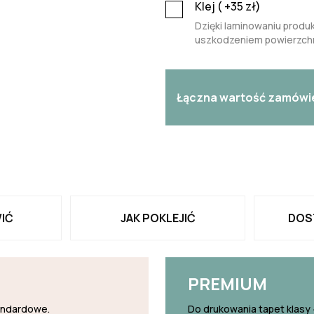
Klej (
+35
zł)
Dzięki laminowaniu produk
uszkodzeniem powierzchn
Łączna wartość zamówi
IĆ
JAK POKLEJIĆ
DOS
PREMIUM
tandardowe.
Do drukowania tapet klasy 