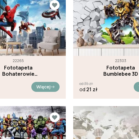
22265
22303
Fototapeta
Fototapeta
Bohaterowie
Bumblebee 3D
Marvela
od
35
zł
Więcej
od
21
zł