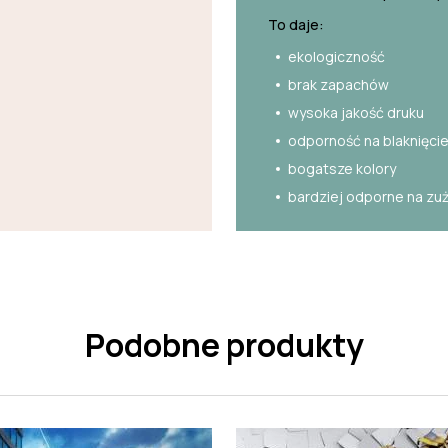
To daje:
ekologiczność
brak zapachów
wysoka jakość druku
odporność na blaknięci
bogatsze kolory
bardziej odporne na zu
Podobne produkty