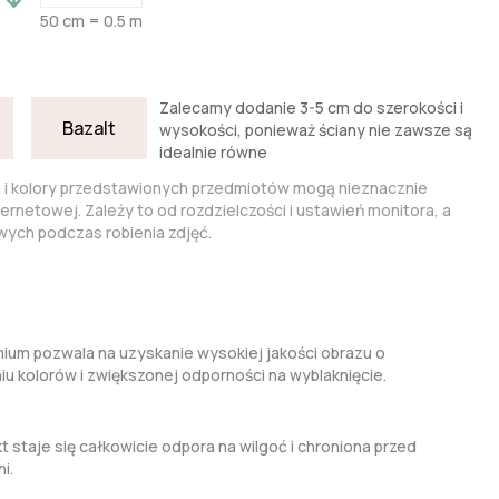
50 cm = 0.5 m
Zalecamy dodanie 3-5 cm do szerokości i
Bazalt
wysokości, ponieważ ściany nie zawsze są
idealnie równe
a i kolory przedstawionych przedmiotów mogą nieznacznie
nternetowej. Zależy to od rozdzielczości i ustawień monitora, a
ych podczas robienia zdjęć.
um pozwala na uzyskanie wysokiej jakości obrazu o
kolorów i zwiększonej odporności na wyblaknięcie.
t staje się całkowicie odpora na wilgoć i chroniona przed
i.