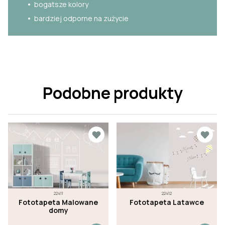
bogatsze kolory
bardziej odporne na zużycie
Podobne produkty
22411
22412
Fototapeta Malowane
Fototapeta Latawce
domy