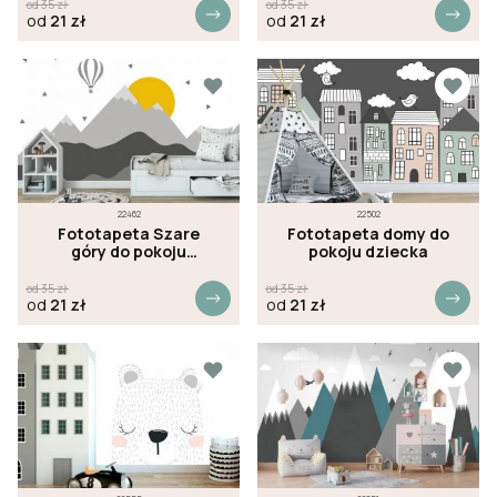
od
35
zł
od
35
zł
od
21
zł
od
21
zł
22462
22502
Fototapeta Szare
Fototapeta domy do
góry do pokoju
pokoju dziecka
dziecka
od
35
zł
od
35
zł
od
21
zł
od
21
zł