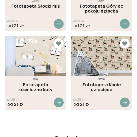
22555
22851
Fototapeta Słodki miś
Fototapeta Góry do
pokoju dziecka
od
35
zł
od
35
zł
od
21
zł
od
21
zł
22961
33608
Fototapeta
Fototapeta Konie
kosmiczne koty
dziecięce
od
35
zł
od
35
zł
od
21
zł
od
21
zł