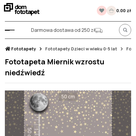
dom
fototapet
0.00 zł
Darmowa dostawa od 250 zł
Fototapety
Fototapety Dzieci w wieku 0-5 lat
Foto
Fototapeta Miernik wzrostu
niedźwiedź
50 cm
50 cm