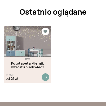
Ostatnio oglądane
22360
Fototapeta Miernik
wzrostu niedźwiedź
od
35
zł
od
21
zł