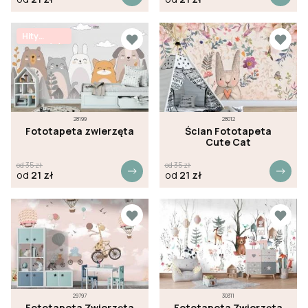
Hity
sprzedaży
28199
28012
Fototapeta zwierzęta
Ścian Fototapeta
Cute Cat
od
35
zł
od
35
zł
od
21
zł
od
21
zł
29797
30311
Fototapeta Zwierzęta
Fototapeta Zwierzęta