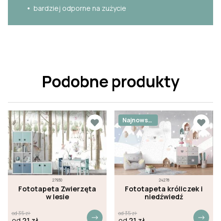
bardziej odporne na zużycie
Podobne produkty
Najnowsz
e
27930
24278
Fototapeta Zwierzęta
Fototapeta króliczek i
w lesie
niedźwiedź
od
35
zł
od
35
zł
od
21
zł
od
21
zł