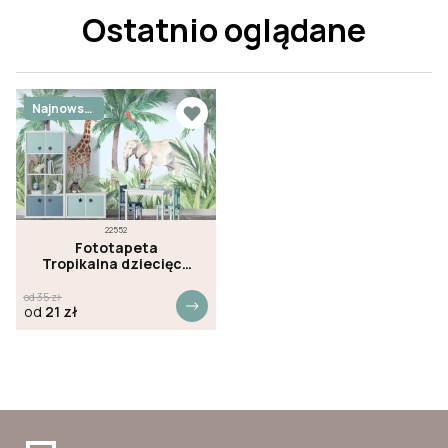
Ostatnio oglądane
Najnowsz
e
22552
Fototapeta
Tropikalna dziecięca
dżungla
od
35
zł
od
21
zł