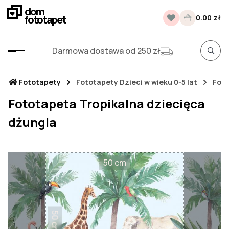
dom
fototapet
0.00 zł
Darmowa dostawa od 250 zł
Fototapety
Fototapety Dzieci w wieku 0-5 lat
Foto
Fototapeta Tropikalna dziecięca
dżungla
50 cm
50 cm