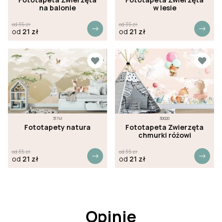
na balonie
w lesie
od
35
zł
od
35
zł
od
21
zł
od
21
zł
31741
30020
Fototapety natura
Fototapeta Zwierzęta
chmurki różowi
od
35
zł
od
35
zł
od
21
zł
od
21
zł
Opinie