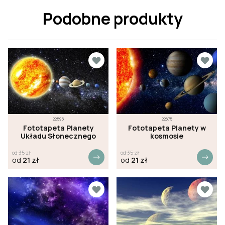
Podobne produkty
22595
22675
Fototapeta Planety
Fototapeta Planety w
Układu Słonecznego
kosmosie
od
35
zł
od
35
zł
od
21
zł
od
21
zł