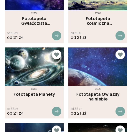
22704
23362
Fototapeta
Fototapeta
Gwiaździsta
kosmiczna
przestrzeń
powierzchnia
od
35
zł
od
35
zł
od
21
zł
od
21
zł
23397
23438
Fototapeta Planety
Fototapeta Gwiazdy
na niebie
od
35
zł
od
35
zł
od
21
zł
od
21
zł