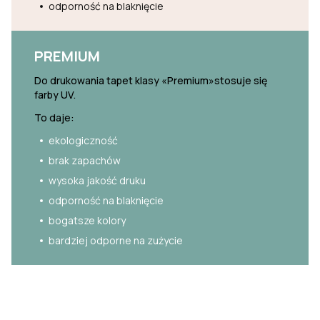
odporność na blaknięcie
PREMIUM
Do drukowania tapet klasy «Premium»stosuje się
farby UV.
To daje:
ekologiczność
brak zapachów
wysoka jakość druku
odporność na blaknięcie
bogatsze kolory
bardziej odporne na zużycie