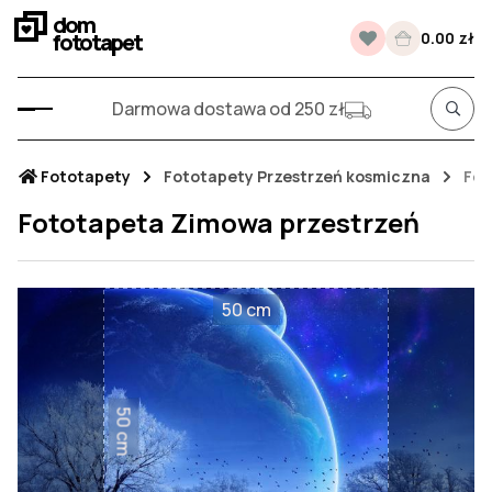
dom
fototapet
0.00 zł
Darmowa dostawa od 250 zł
Fototapety
Fototapety Przestrzeń kosmiczna
Fot
Fototapeta Zimowa przestrzeń
50 cm
50 cm