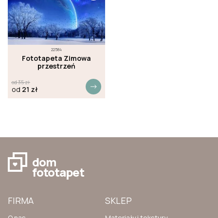
22584
Fototapeta Zimowa
przestrzeń
od
35
zł
od
21
zł
dom
fototapet
FIRMA
SKLEP
O nas
Materiały i tekstury