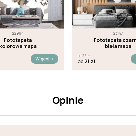
22994
23147
Fototapeta
Fototapeta czar
kolorowa mapa
biała mapa
od
35
zł
Więcej
od
21
zł
Opinie