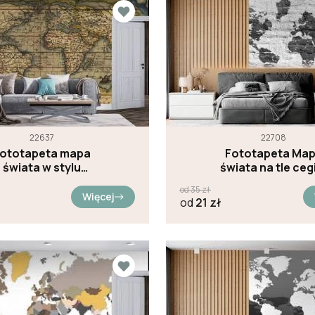
22637
22708
ototapeta mapa
Fototapeta Ma
świata w stylu
świata na tle ceg
Vintage
od
35
zł
Więcej
od
21
zł