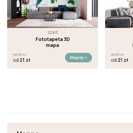
22913
Fototapeta 3D
mapa
od
35
zł
od
35
zł
Więcej
od
21
zł
od
21
zł