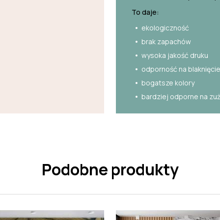
To daje:
ekologiczność
brak zapachów
wysoka jakość druku
odporność na blaknięci
bogatsze kolory
bardziej odporne na zu
Podobne produkty