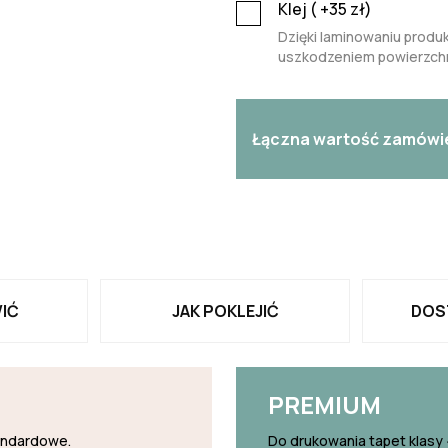
Klej (
+35
zł)
Dzięki laminowaniu produk
uszkodzeniem powierzchn
Łączna wartość zamówi
IĆ
JAK POKLEJIĆ
DOS
PREMIUM
tandardowe.
Do drukowania tapet klasy 