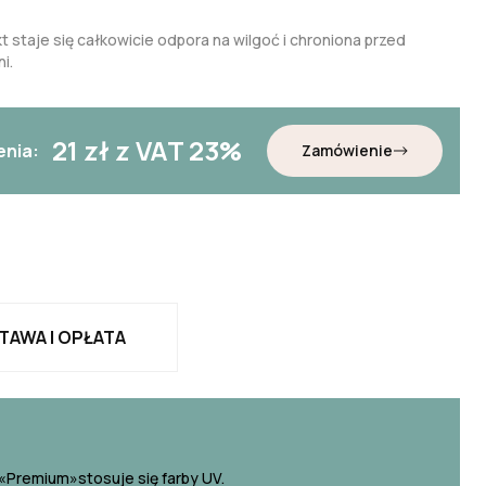
t staje się całkowicie odpora na wilgoć i chroniona przed
i.
21
zł z VAT 23%
enia:
Zamówienie
TAWA I OPŁATA
«Premium»stosuje się farby UV.