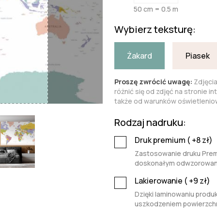
50 cm = 0.5 m
Wybierz teksturę:
Żakard
Piasek
Proszę zwrócić uwagę:
Zdjęci
różnić się od zdjęć na stronie i
także od warunków oświetleniow
Rodzaj nadruku:
Druk premium (
+8
zł)
Zastosowanie druku Premi
doskonałym odwzorowaniu 
Lakierowanie (
+9
zł)
Dzięki laminowaniu produk
uszkodzeniem powierzchn