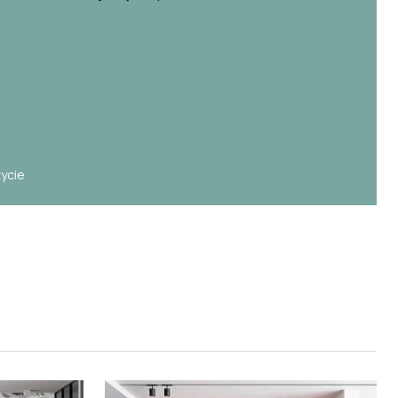
e
życie