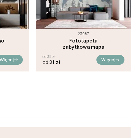
23987
no-
Fototapeta
zabytkowa mapa
od
35
zł
Więcej
Więcej
od
21
zł