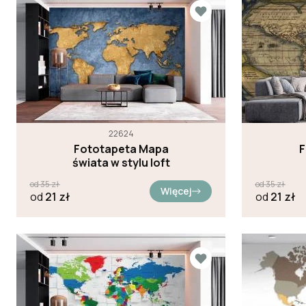
22624
Fototapeta Mapa
F
świata w stylu loft
od
35
zł
od
35
zł
Więcej
od
21
zł
od
21
zł