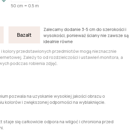
50 cm = 0.5 m
Zalecamy dodanie 3-5 cm do szerokości i
Bazalt
wysokości, ponieważ ściany nie zawsze są
idealnie równe
a i kolory przedstawionych przedmiotów mogą nieznacznie
nternetowej. Zależy to od rozdzielczości i ustawień monitora, a
ych podczas robienia zdjęć.
um pozwala na uzyskanie wysokiej jakości obrazu o
kolorów i zwiększonej odporności na wyblaknięcie.
t staje się całkowicie odpora na wilgoć i chroniona przed
i.