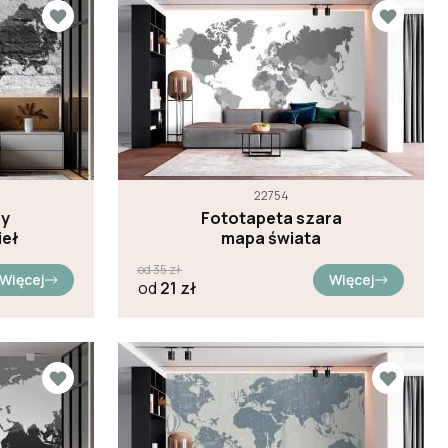
22754
py
Fototapeta szara
ieł
mapa świata
od
35
zł
Więcej
Więcej
od
21
zł