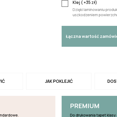
Klej (
+35
zł)
Dzięki laminowaniu produk
uszkodzeniem powierzchn
Łączna wartość zamówi
IĆ
JAK POKLEJIĆ
DOS
PREMIUM
tandardowe.
Do drukowania tapet klasy 