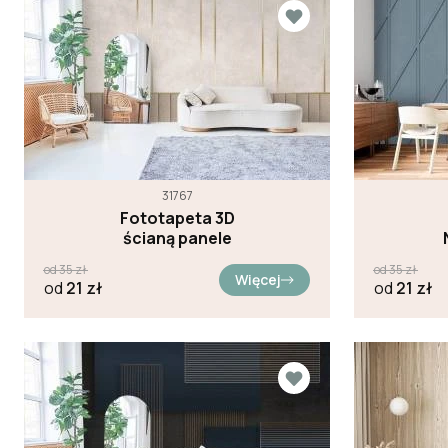
31767
Fototapeta 3D
ścianą panele
od
35
zł
od
35
zł
Więcej
od
21
zł
od
21
zł