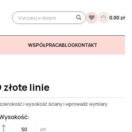
0.00 zł
WSPÓŁPRACA
BLOG
KONTAKT
 złote linie
zerokość i wysokość ściany i wprowadź wymiary
Wysokość:
cm