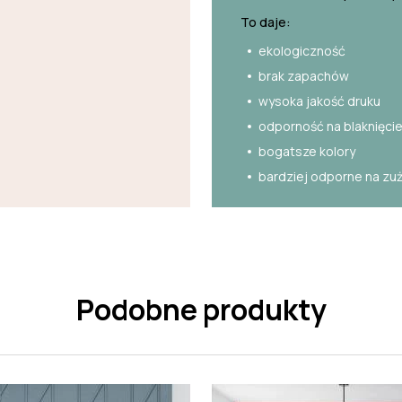
To daje:
ekologiczność
brak zapachów
wysoka jakość druku
odporność na blaknięci
bogatsze kolory
bardziej odporne na zu
Podobne produkty