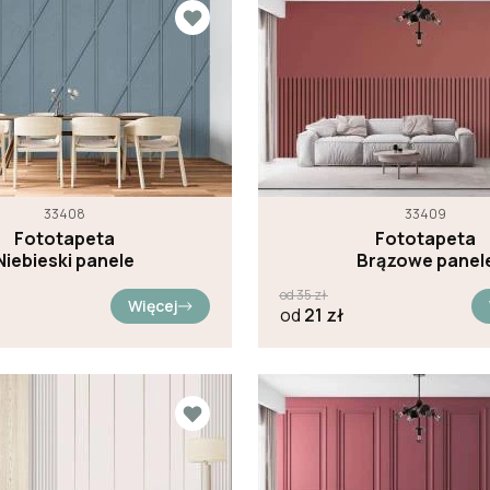
33408
33409
Fototapeta
Fototapeta
Niebieski panele
Brązowe panel
od
35
zł
Więcej
od
21
zł