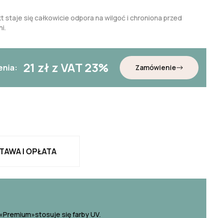
t staje się całkowicie odpora na wilgoć i chroniona przed
i.
21
zł z VAT 23%
enia:
Zamówienie
TAWA I OPŁATA
«Premium»stosuje się farby UV.