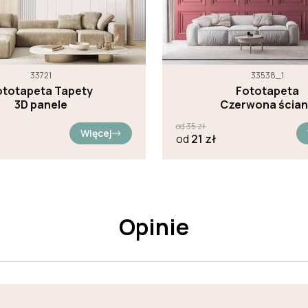
33721
33538_1
ototapeta Tapety
Fototapeta
3D panele
Czerwona ścia
od
35
zł
Więcej
od
21
zł
Opinie