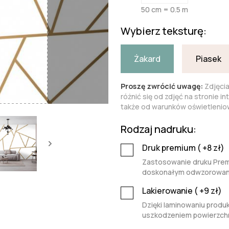
50 cm = 0.5 m
Wybierz teksturę:
Żakard
Piasek
Proszę zwrócić uwagę:
Zdjęci
różnić się od zdjęć na stronie i
także od warunków oświetleniow
Rodzaj nadruku:
Druk premium (
+8
zł)
Zastosowanie druku Premi
doskonałym odwzorowaniu 
Lakierowanie (
+9
zł)
Dzięki laminowaniu produk
uszkodzeniem powierzchn