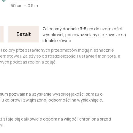
50 cm = 0.5 m
Zalecamy dodanie 3-5 cm do szerokości i
Bazalt
wysokości, ponieważ ściany nie zawsze są
idealnie równe
a i kolory przedstawionych przedmiotów mogą nieznacznie
nternetowej. Zależy to od rozdzielczości i ustawień monitora, a
ych podczas robienia zdjęć.
um pozwala na uzyskanie wysokiej jakości obrazu o
kolorów i zwiększonej odporności na wyblaknięcie.
t staje się całkowicie odpora na wilgoć i chroniona przed
i.