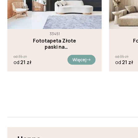
33451
Fototapeta Złote
F
paski na
granatowym tle
od
35
zł
od
35
zł
Więcej
od
21
zł
od
21
zł