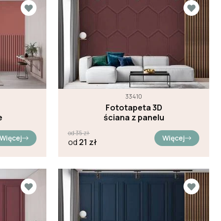
33410
Fototapeta 3D
e
ściana z panelu
od
35
zł
Więcej
Więcej
od
21
zł