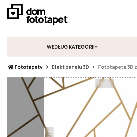
dom
fototapet
WEDŁUG KATEGORII
Fototapety
Efekt panelu 3D
Fototapeta 3D zł
50 cm
50 cm