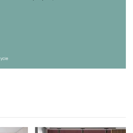
e
życie