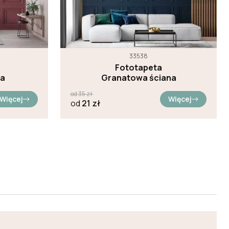
33538
Fototapeta
na
Granatowa ściana
od
35
zł
Więcej
Więcej
od
21
zł