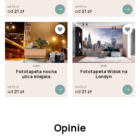
zachodzie słońca
od
35
zł
od
35
zł
od
21
zł
od
21
zł
24651
25331
Fototapeta nocna
Fototapeta Widok na
ulica miejska
Londyn
od
35
zł
od
35
zł
od
21
zł
od
21
zł
Opinie