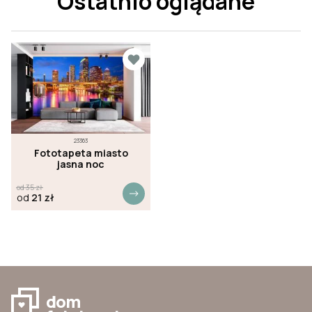
Ostatnio oglądane
23363
Fototapeta miasto
jasna noc
od
35
zł
od
21
zł
dom