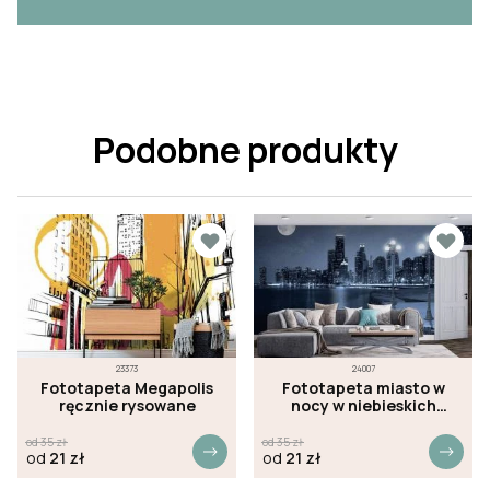
Podobne produkty
23373
24007
Fototapeta Megapolis
Fototapeta miasto w
ręcznie rysowane
nocy w niebieskich
odcieniach
od
35
zł
od
35
zł
od
21
zł
od
21
zł