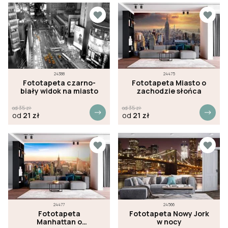
24388
24475
Fototapeta czarno-
Fototapeta Miasto o
biały widok na miasto
zachodzie słońca
od
35
zł
od
35
zł
od
21
zł
od
21
zł
24477
24566
Fototapeta
Fototapeta Nowy Jork
Manhattan o
w nocy