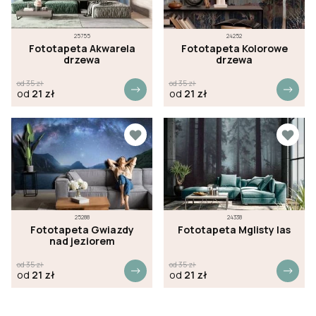
25755
24252
Fototapeta Akwarela
Fototapeta Kolorowe
drzewa
drzewa
od
35
zł
od
35
zł
od
21
zł
od
21
zł
25288
24338
Fototapeta Gwiazdy
Fototapeta Mglisty las
nad jeziorem
od
35
zł
od
35
zł
od
21
zł
od
21
zł