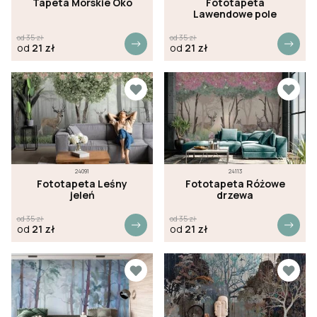
Tapeta Morskie Oko
Fototapeta
Lawendowe pole
od
35
zł
od
35
zł
od
21
zł
od
21
zł
24091
24113
Fototapeta Leśny
Fototapeta Różowe
jeleń
drzewa
od
35
zł
od
35
zł
od
21
zł
od
21
zł