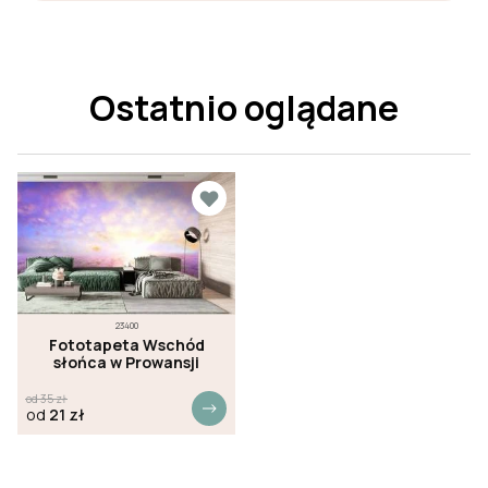
Ostatnio oglądane
23400
Fototapeta Wschód
słońca w Prowansji
od
35
zł
od
21
zł