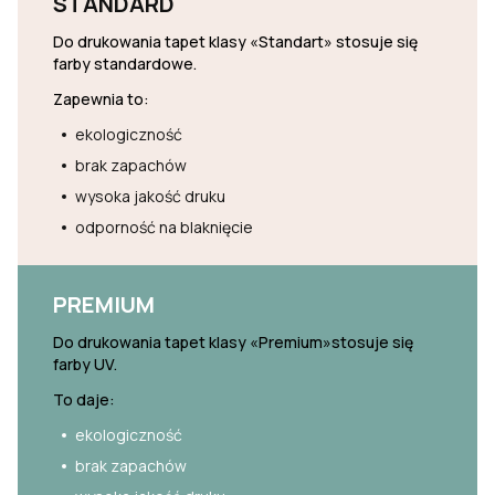
STANDARD
Do drukowania tapet klasy «Standart» stosuje się
farby standardowe.
Zapewnia to:
ekologiczność
brak zapachów
wysoka jakość druku
odporność na blaknięcie
PREMIUM
Do drukowania tapet klasy «Premium»stosuje się
farby UV.
To daje:
ekologiczność
brak zapachów