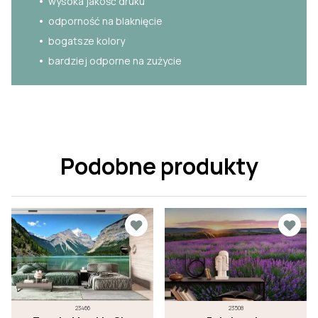
wysoka jakość druku
odporność na blaknięcie
bogatsze kolory
bardziej odporne na zużycie
Podobne produkty
23466
23508