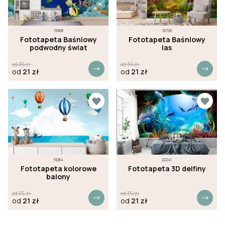
19968
18728
Fototapeta Baśniowy
Fototapeta Baśniowy
podwodny świat
las
od
35
zł
od
35
zł
od
21
zł
od
21
zł
19264
22241
Fototapeta kolorowe
Fototapeta 3D delfiny
balony
od
35
zł
od
35
zł
od
21
zł
od
21
zł