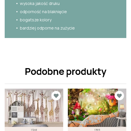
wysoka jakość druku
odporność na blaknięcie
bogatsze kolory
bardziej odporne na zużycie
Podobne produkty
17249
17615