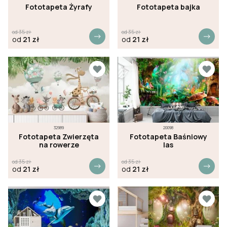
Fototapeta Żyrafy
Fototapeta bajka
od
35
zł
od
35
zł
od
21
zł
od
21
zł
32989
20098
Fototapeta Zwierzęta
Fototapeta Baśniowy
na rowerze
las
od
35
zł
od
35
zł
od
21
zł
od
21
zł