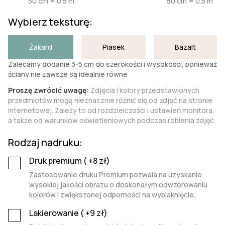
50 cm = 0.5 m
50 cm = 0.5 m
Wybierz teksturę:
Żakard
Piasek
Bazalt
Zalecamy dodanie 3-5 cm do szerokości i wysokości, ponieważ
ściany nie zawsze są idealnie równe
Proszę zwrócić uwagę:
Zdjęcia i kolory przedstawionych
przedmiotów mogą nieznacznie różnić się od zdjęć na stronie
internetowej. Zależy to od rozdzielczości i ustawień monitora,
a także od warunków oświetleniowych podczas robienia zdjęć.
Rodzaj nadruku:
Druk premium (
+8
zł)
Zastosowanie druku Premium pozwala na uzyskanie
wysokiej jakości obrazu o doskonałym odwzorowaniu
kolorów i zwiększonej odporności na wyblaknięcie.
Lakierowanie (
+9
zł)