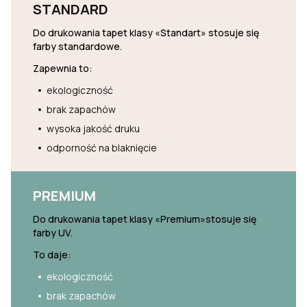
STANDARD
Do drukowania tapet klasy «Standart» stosuje się
farby standardowe.
Zapewnia to:
ekologiczność
brak zapachów
wysoka jakość druku
odporność na blaknięcie
PREMIUM
Do drukowania tapet klasy «Premium»stosuje się
farby UV.
To daje:
ekologiczność
brak zapachów