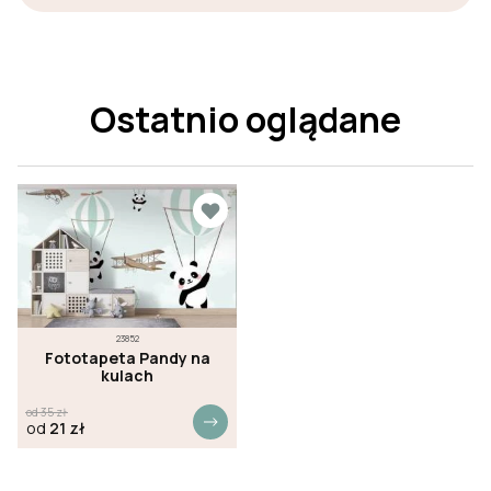
Ostatnio oglądane
23852
Fototapeta Pandy na
kulach
od
35
zł
od
21
zł