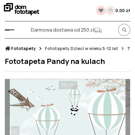
dom
fototapet
0.00 zł
Darmowa dostawa od 250 zł
Fototapety
Fototapety Dzieci w wieku 5-12 lat
Tap
Fototapeta Pandy na kulach
50 cm