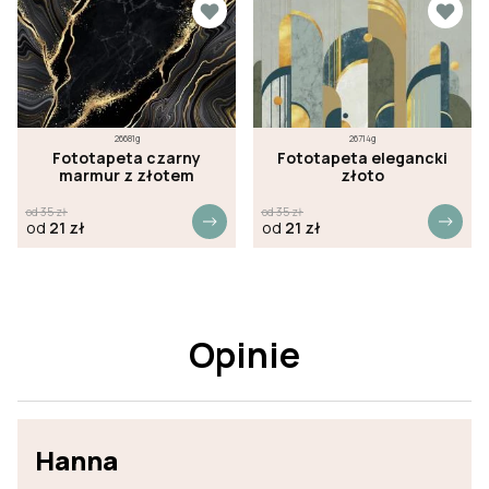
26681g
26714g
Fototapeta czarny
Fototapeta elegancki
marmur z złotem
złoto
od
35
zł
od
35
zł
od
21
zł
od
21
zł
Opinie
Hanna