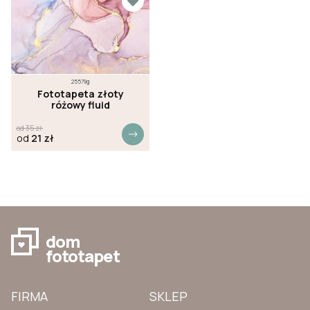
25579g
Fototapeta złoty
różowy fluid
od
35
zł
od
21
zł
dom
fototapet
FIRMA
SKLEP