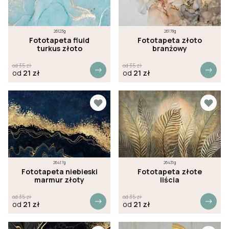
26123g
26178g
Fototapeta fluid
Fototapeta złoto
turkus złoto
branżowy
od
35
zł
od
35
zł
od
21
zł
od
21
zł
26417g
26431g
Fototapeta niebieski
Fototapeta złote
marmur złoty
liścia
od
35
zł
od
35
zł
od
21
zł
od
21
zł