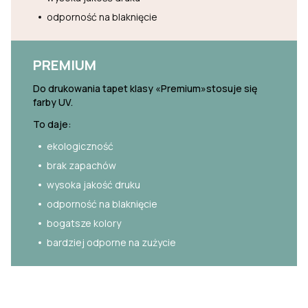
odporność na blaknięcie
PREMIUM
Do drukowania tapet klasy «Premium»stosuje się
farby UV.
To daje:
ekologiczność
brak zapachów
wysoka jakość druku
odporność na blaknięcie
bogatsze kolory
bardziej odporne na zużycie