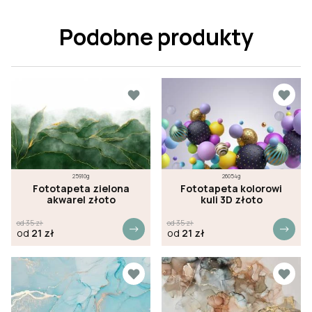
Podobne produkty
25910g
26054g
Fototapeta zielona
Fototapeta kolorowi
akwarel złoto
kuli 3D złoto
od
35
zł
od
35
zł
od
21
zł
od
21
zł