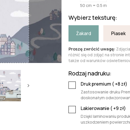
50 cm = 0.5 m
Wybierz teksturę:
Żakard
Piasek
Proszę zwrócić uwagę:
Zdjęci
różnić się od zdjęć na stronie i
także od warunków oświetleniow
Rodzaj nadruku:
Druk premium (
+8
zł)
Zastosowanie druku Premi
doskonałym odwzorowaniu 
Lakierowanie (
+9
zł)
Dzięki laminowaniu produk
uszkodzeniem powierzchn