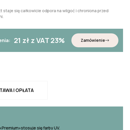
t staje się całkowicie odpora na wilgoć i chroniona przed
i.
21
zł z VAT 23%
enia:
Zamówienie
TAWA I OPŁATA
«Premium»stosuje się farby UV.