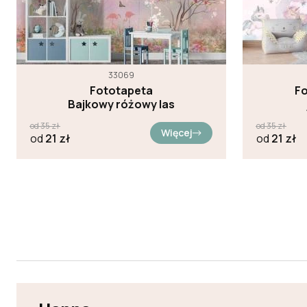
33069
Fototapeta
F
Bajkowy różowy las
od
35
zł
od
35
zł
Więcej
od
21
zł
od
21
zł