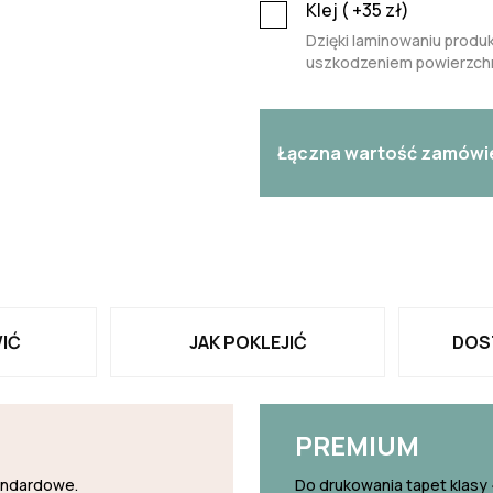
Klej (
+35
zł)
Dzięki laminowaniu produk
uszkodzeniem powierzchn
Łączna wartość zamówi
IĆ
JAK POKLEJIĆ
DOS
PREMIUM
tandardowe.
Do drukowania tapet klasy 