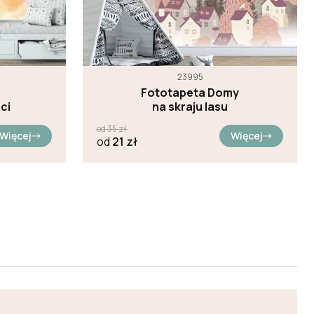
23995
Fototapeta Domy
ci
na skraju lasu
od
35
zł
Więcej
Więcej
od
21
zł