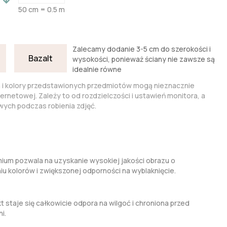
50 cm = 0.5 m
Zalecamy dodanie 3-5 cm do szerokości i
Bazalt
wysokości, ponieważ ściany nie zawsze są
idealnie równe
a i kolory przedstawionych przedmiotów mogą nieznacznie
nternetowej. Zależy to od rozdzielczości i ustawień monitora, a
ych podczas robienia zdjęć.
um pozwala na uzyskanie wysokiej jakości obrazu o
kolorów i zwiększonej odporności na wyblaknięcie.
t staje się całkowicie odpora na wilgoć i chroniona przed
i.