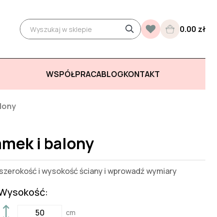
0.00 zł
WSPÓŁPRACA
BLOG
KONTAKT
lony
mek i balony
zerokość i wysokość ściany i wprowadź wymiary
Wysokość:
cm