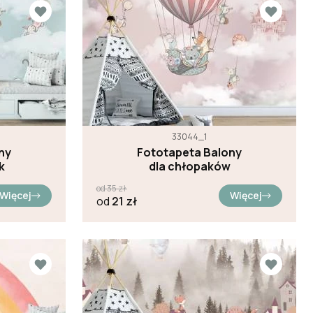
33044_1
ny
Fototapeta Balony
k
dla chłopaków
od
35
zł
Więcej
Więcej
od
21
zł