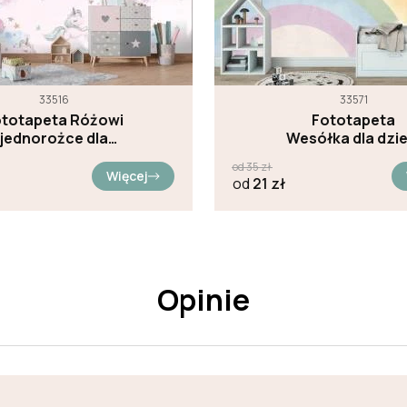
33516
33571
ototapeta Różowi
Fototapeta
jednorożce dla
Wesółka dla dzie
dziewczynek
od
35
zł
Więcej
od
21
zł
Opinie