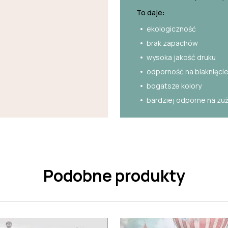
To daje:
ekologiczność
brak zapachów
wysoka jakość druku
odporność na blaknięci
bogatsze kolory
bardziej odporne na zu
Podobne produkty