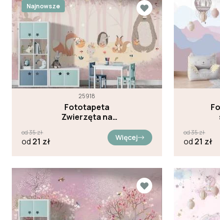
Najnowsze
25918
Fototapeta
Fo
Zwierzęta na
polanie
od
35
zł
od
35
zł
Więcej
od
21
zł
od
21
zł