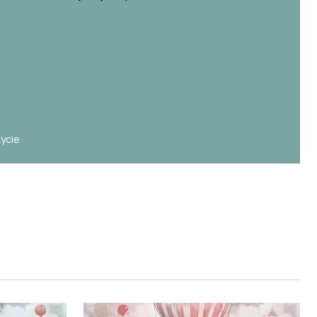
e
życie