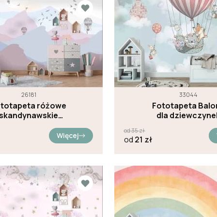
26181
33044
totapeta różowe
Fototapeta Balo
skandynawskie
dla dziewczyne
góry
od
35
zł
Więcej
od
21
zł