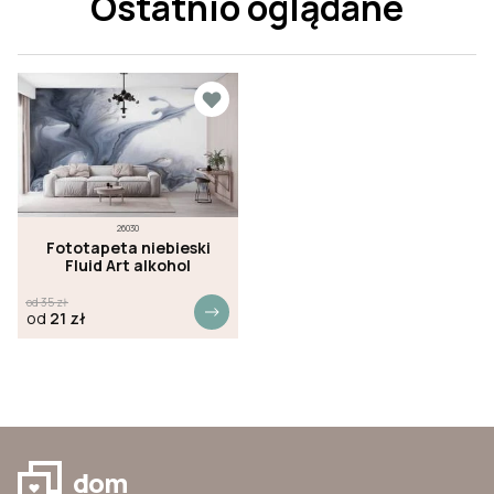
Ostatnio oglądane
26030
Fototapeta niebieski
Fluid Art alkohol
od
35
zł
od
21
zł
dom