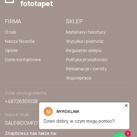
fototapet
FIRMA
SKLEP
O nas
Materiały i tekstury
Nasza filozofia
Wysyłka i płatność
Opinie
Regulamin sklepu
Dane kontaktowe
Polityka prywatności
Reklamacje i zwroty
Współpraca
Dział obsługi klienta:
+48726301028
Nasz E-mail:
SALE@DOMFOTOTAPET.PL
Znajdziesz nas także na: