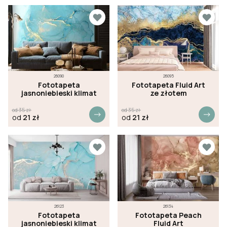
26090
26095
Fototapeta
Fototapeta Fluid Art
jasnoniebieski klimat
ze złotem
od
35
zł
od
35
zł
od
21
zł
od
21
zł
26123
26134
Fototapeta
Fototapeta Peach
jasnoniebieski klimat
Fluid Art