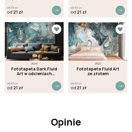
od
35
zł
od
35
zł
od
21
zł
od
21
zł
26246
26322
Fototapeta Dark Fluid
Fototapeta Fluid Art
Art w odcieniach
ze złotem
zieleni
od
35
zł
od
35
zł
od
21
zł
od
21
zł
Opinie