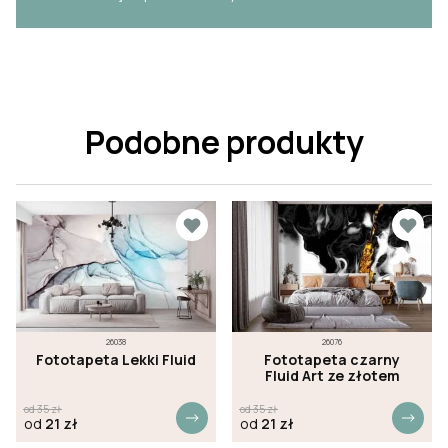
Podobne produkty
26038
26076
Fototapeta Lekki Fluid
Fototapeta czarny
Fluid Art ze złotem
od
35
zł
od
35
zł
od
21
zł
od
21
zł