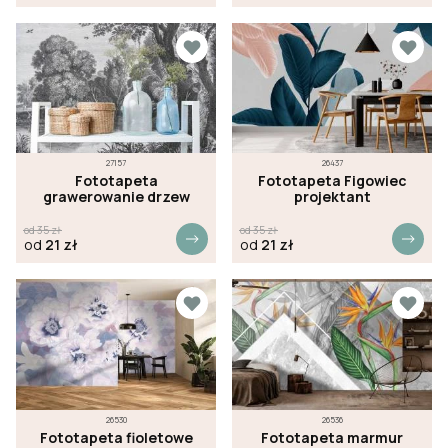
27157
26437
Fototapeta
Fototapeta Figowiec
grawerowanie drzew
projektant
od
35
zł
od
35
zł
od
21
zł
od
21
zł
26530
26536
Fototapeta fioletowe
Fototapeta marmur