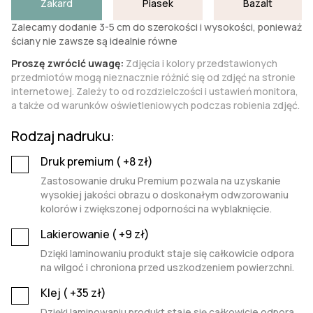
Żakard
Piasek
Bazalt
Zalecamy dodanie 3-5 cm do szerokości i wysokości, ponieważ
ściany nie zawsze są idealnie równe
Proszę zwrócić uwagę:
Zdjęcia i kolory przedstawionych
przedmiotów mogą nieznacznie różnić się od zdjęć na stronie
internetowej. Zależy to od rozdzielczości i ustawień monitora,
a także od warunków oświetleniowych podczas robienia zdjęć.
Rodzaj nadruku:
Druk premium (
+8
zł)
Zastosowanie druku Premium pozwala na uzyskanie
wysokiej jakości obrazu o doskonałym odwzorowaniu
kolorów i zwiększonej odporności na wyblaknięcie.
Lakierowanie (
+9
zł)
Dzięki laminowaniu produkt staje się całkowicie odpora
na wilgoć i chroniona przed uszkodzeniem powierzchni.
Klej (
+35
zł)
Dzięki laminowaniu produkt staje się całkowicie odpora