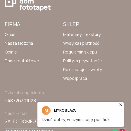
dom
fototapet
FIRMA
SKLEP
O nas
Materiały i tekstury
Nasza filozofia
Wysyłka i płatność
Opinie
Regulamin sklepu
Dane kontaktowe
Polityka prywatności
Reklamacje i zwroty
Współpraca
Dział obsługi klienta:
+48726301028
Nasz E-mail:
SALE@DOMFOTOTAPET.PL