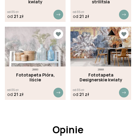
kwiaty
strilitsia
od
35
zł
od
35
zł
od
21
zł
od
21
zł
26660
26668
Fototapeta Pióra,
Fototapeta
liście
Designerskie kwiaty
od
35
zł
od
35
zł
od
21
zł
od
21
zł
Opinie