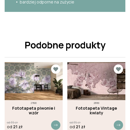
bardziej odporne na zużycie
Podobne produkty
27600
28180
Fototapeta piwonie i
Fototapeta Vintage
wzór
kwiaty
od
35
zł
od
35
zł
od
21
zł
od
21
zł