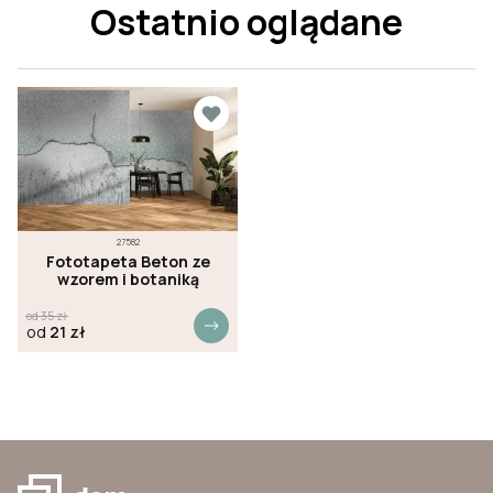
Ostatnio oglądane
27582
Fototapeta Beton ze
wzorem i botaniką
od
35
zł
od
21
zł