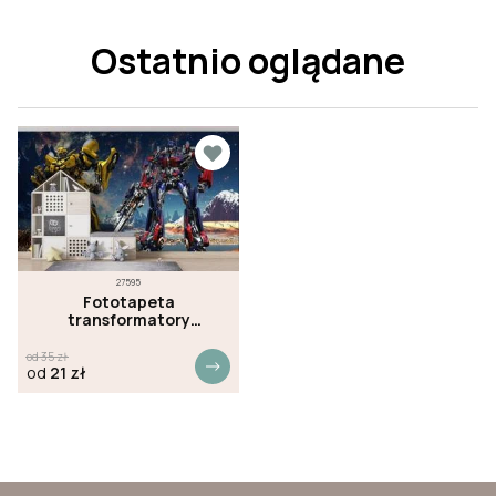
Ostatnio oglądane
27595
Fototapeta
transformatory
kosmiczne
od
35
zł
od
21
zł