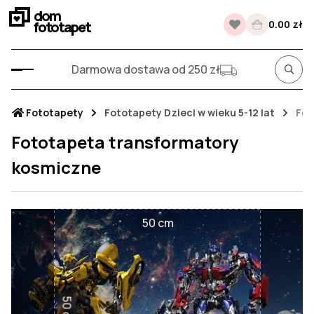
dom
fototapet
0.00 zł
Darmowa dostawa od 250 zł
Fototapety
Fototapety Dzieci w wieku 5-12 lat
Fot
Fototapeta transformatory
kosmiczne
50 cm
50 cm