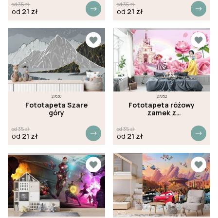
od
35
zł
od
35
zł
od
21
zł
od
21
zł
27630
27852
Fototapeta Szare
Fototapeta różowy
góry
zamek z
księżniczkami
od
35
zł
od
35
zł
od
21
zł
od
21
zł