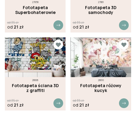
27856
27861
Fototapeta
Fototapeta 3D
Superbohaterowie
samochody
od
35
zł
od
35
zł
od
21
zł
od
21
zł
28006
28010
Fototapeta ściana 3D
Fototapeta różowy
z graffiti
kucyk
od
35
zł
od
35
zł
od
21
zł
od
21
zł