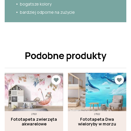
bogatsze kolory
bardziej odporne na zużycie
Podobne produkty
27621
27622
Fototapeta zwierzęta
Fototapeta Dwa
akwarelowe
wieloryby w morzu