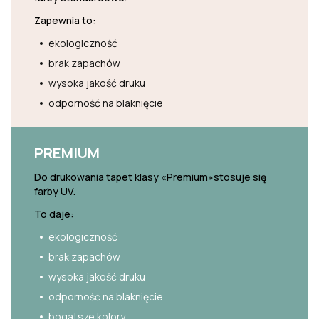
Zapewnia to:
ekologiczność
brak zapachów
wysoka jakość druku
odporność na blaknięcie
PREMIUM
Do drukowania tapet klasy «Premium»stosuje się
farby UV.
To daje:
ekologiczność
brak zapachów
wysoka jakość druku
odporność na blaknięcie
bogatsze kolory