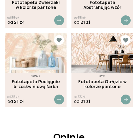
Fototapeta Zwierzaki
Fototapeta
w kolorze pantone
Abstrahując wzór
od
35
zł
od
35
zł
od
21
zł
od
21
zł
33356_2
33381
Fototapeta Pociągnie
Fototapeta Gałęzie w
brzoskwiniową farbą
kolorze pantone
od
35
zł
od
35
zł
od
21
zł
od
21
zł
Opinie