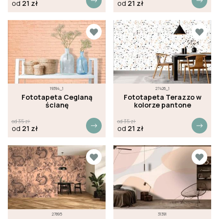
od
21
zł
od
21
zł
19394_1
27426_1
Fototapeta Ceglaną
Fototapeta Terazzo w
ścianę
kolorze pantone
od
35
zł
od
35
zł
od
21
zł
od
21
zł
27895
31391