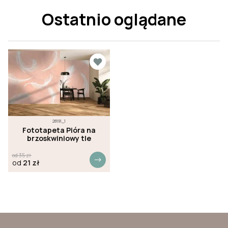
Ostatnio oglądane
28191_1
Fototapeta Pióra na
brzoskwiniowy tle
od
35
zł
od
21
zł