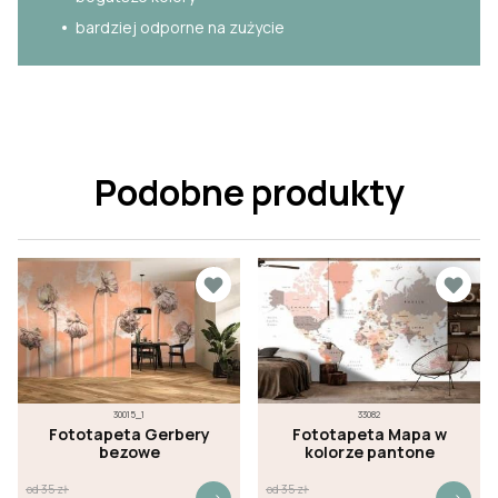
bardziej odporne na zużycie
Podobne produkty
30015_1
33082
Fototapeta Gerbery
Fototapeta Mapa w
bezowe
kolorze pantone
od
35
zł
od
35
zł