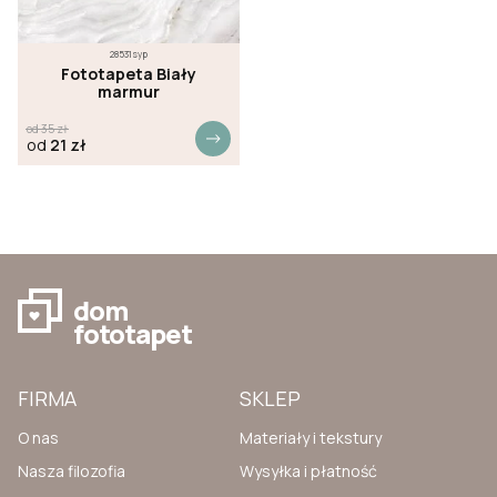
28531syp
Fototapeta Biały
marmur
od
35
zł
od
21
zł
dom
fototapet
FIRMA
SKLEP
O nas
Materiały i tekstury
Nasza filozofia
Wysyłka i płatność