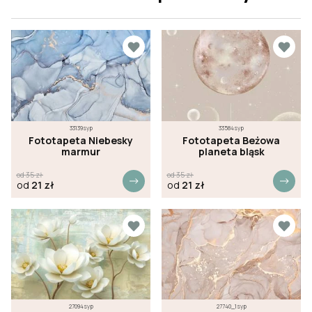
33139syp
33584syp
Fototapeta Niebesky
Fototapeta Beżowa
marmur
planeta bląsk
od
35
zł
od
35
zł
od
21
zł
od
21
zł
27094syp
27740_1syp