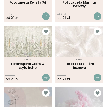
Fototapeta Kwiaty 3d
Fototapeta Marmur
beżowy
od
35
zł
od
35
zł
od
21
zł
od
21
zł
27870syp
28191syp
Fototapeta Zioła w
Fototapeta Pióra
stylu boho
beżowe
od
35
zł
od
35
zł
od
21
zł
od
21
zł