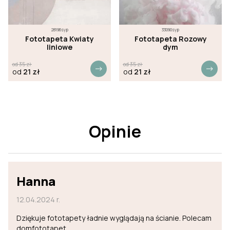
28196syp
33090syp
Fototapeta Kwiaty
Fototapeta Rozowy
liniowe
dym
od
35
zł
od
35
zł
od
21
zł
od
21
zł
Opinie
Hanna
12.04.2024 r.
Dziękuje fototapety ładnie wyglądają na ścianie. Polecam
domfototapet