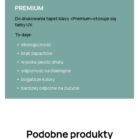
PREMIUM
Do drukowania tapet klasy «Premium»stosuje się
farby UV.
To daje:
ekologiczność
brak zapachów
wysoka jakość druku
odporność na blaknięcie
bogatsze kolory
bardziej odporne na zużycie
Podobne produkty