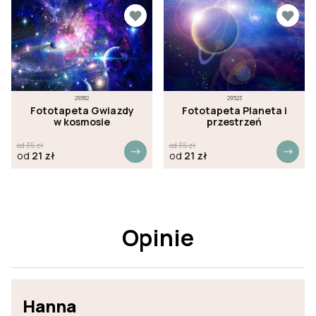
29382
29523
Fototapeta Gwiazdy
Fototapeta Planeta i
w kosmosie
przestrzeń
od
35
zł
od
35
zł
od
21
zł
od
21
zł
Opinie
Hanna