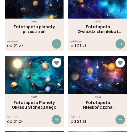
29028
29030
Fototapeta planety
Fototapeta
przestrzeń
Gwiaździste niebo i
planety
od
35
zł
od
35
zł
od
21
zł
od
21
zł
29078
29199
Fototapeta Planety
Fototapeta
Układu Słonecznego
Nieskończona
przestrzeń
od
35
zł
od
35
zł
od
21
zł
od
21
zł