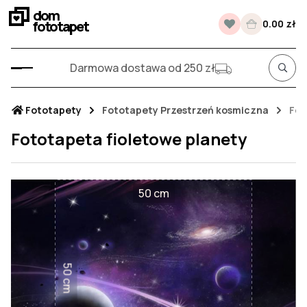
dom
fototapet
0.00 zł
Darmowa dostawa od 250 zł
Fototapety
Fototapety Przestrzeń kosmiczna
Fot
Fototapeta fioletowe planety
50 cm
50 cm