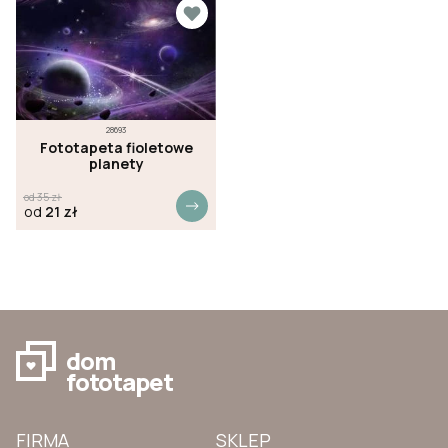
28693
Fototapeta fioletowe
planety
od
35
zł
od
21
zł
dom
fototapet
FIRMA
SKLEP