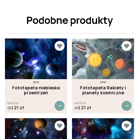
Podobne produkty
28938
28996
Fototapeta niebieska
Fototapeta Rakiety i
przestrzeń
planety kosmiczne
od
35
zł
od
35
zł
od
21
zł
od
21
zł