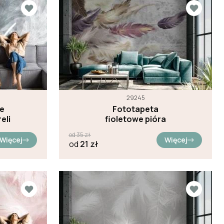
29245
łe
Fototapeta
eli
fioletowe pióra
od
35
zł
Więcej
Więcej
od
21
zł