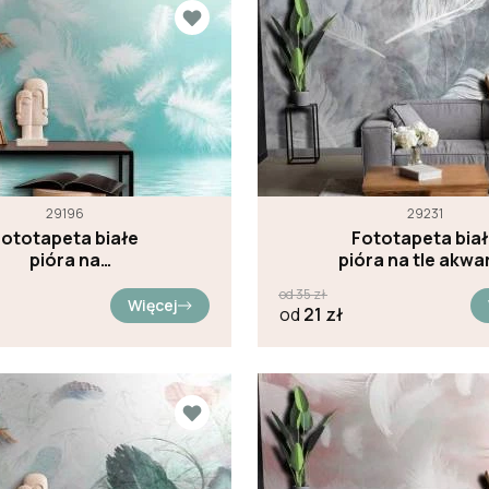
29196
29231
ototapeta białe
Fototapeta bia
pióra na
pióra na tle akwar
turkusowym tle
od
35
zł
Więcej
od
21
zł