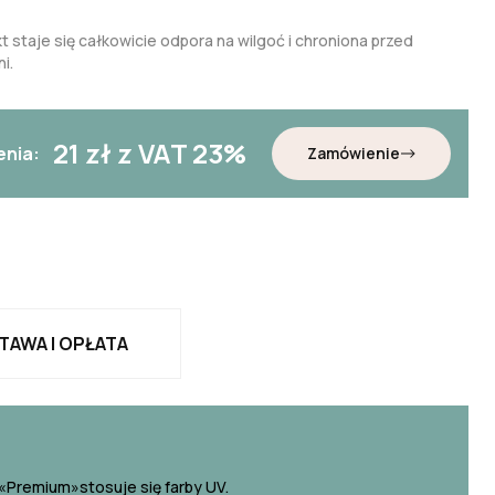
t staje się całkowicie odpora na wilgoć i chroniona przed
i.
21
zł z VAT 23%
enia:
Zamówienie
TAWA I OPŁATA
«Premium»stosuje się farby UV.