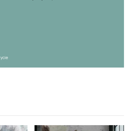
e
życie