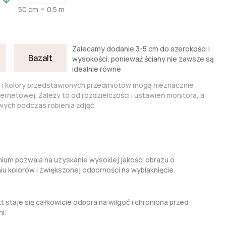
50 cm = 0.5 m
Zalecamy dodanie 3-5 cm do szerokości i
Bazalt
wysokości, ponieważ ściany nie zawsze są
idealnie równe
a i kolory przedstawionych przedmiotów mogą nieznacznie
nternetowej. Zależy to od rozdzielczości i ustawień monitora, a
ych podczas robienia zdjęć.
um pozwala na uzyskanie wysokiej jakości obrazu o
kolorów i zwiększonej odporności na wyblaknięcie.
t staje się całkowicie odpora na wilgoć i chroniona przed
i.