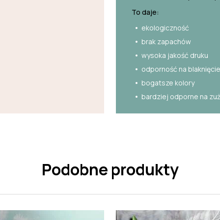
To daje:
ekologiczność
brak zapachów
wysoka jakość druku
odporność na blaknięci
bogatsze kolory
bardziej odporne na zu
Podobne produkty