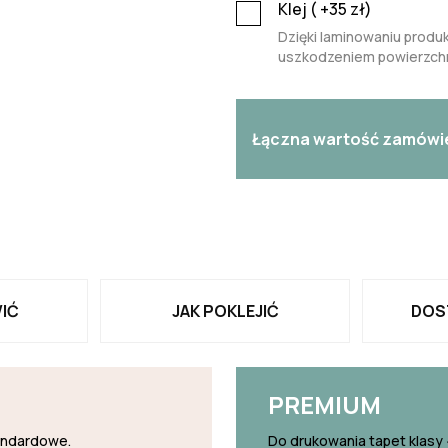
Klej (
+35
zł)
Dzięki laminowaniu produk
uszkodzeniem powierzchn
Łączna wartość zamówi
IĆ
JAK POKLEJIĆ
DOS
PREMIUM
tandardowe.
Do drukowania tapet klasy 