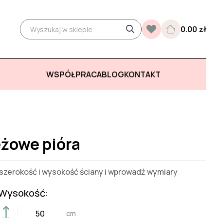
0.00 zł
WSPÓŁPRACA
BLOG
KONTAKT
eżowe pióra
zerokość i wysokość ściany i wprowadź wymiary
Wysokość:
cm