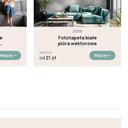
29316
łe
Fototapeta białe
ym
pióra wektorowe
od
35
zł
Więcej
Więcej
od
21
zł