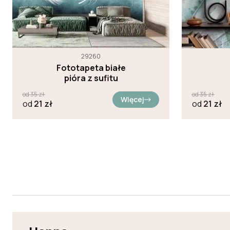
29260
Fototapeta białe
pióra z sufitu
od
35
zł
od
35
zł
Więcej
od
21
zł
od
21
zł