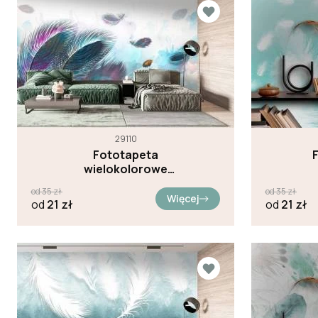
29110
Fototapeta
F
wielokolorowe
pióra
od
35
zł
od
35
zł
Więcej
od
21
zł
od
21
zł