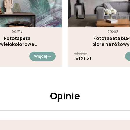
29274
29283
Fototapeta
Fototapeta bia
wielokolorowe
pióra na różow
pióra na betonie
tle
od
35
zł
Więcej
od
21
zł
Opinie