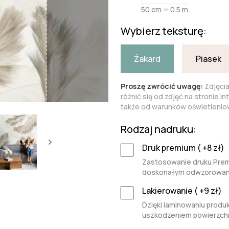
50 cm = 0.5 m
Wybierz teksturę:
Żakard
Piasek
Proszę zwrócić uwagę:
Zdjęci
różnić się od zdjęć na stronie i
także od warunków oświetleniow
Rodzaj nadruku:
Druk premium (
+8
zł)
Zastosowanie druku Premi
doskonałym odwzorowaniu 
Lakierowanie (
+9
zł)
Dzięki laminowaniu produk
uszkodzeniem powierzchn