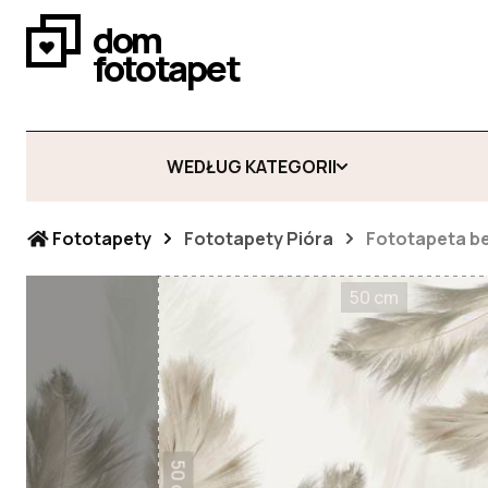
dom
fototapet
WEDŁUG KATEGORII
Fototapety
Fototapety Pióra
Fototapeta b
50 cm
50 cm