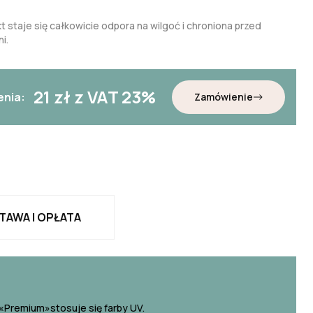
t staje się całkowicie odpora na wilgoć i chroniona przed
i.
21
zł z VAT 23%
enia:
Zamówienie
TAWA I OPŁATA
«Premium»stosuje się farby UV.