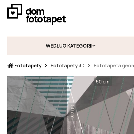
dom
fototapet
WEDŁUG KATEGORII
Fototapety
Fototapety 3D
Fototapeta geom
50 cm
50 cm