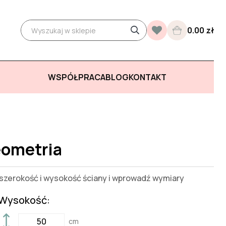
0.00 zł
WSPÓŁPRACA
BLOG
KONTAKT
eometria
zerokość i wysokość ściany i wprowadź wymiary
Wysokość:
cm