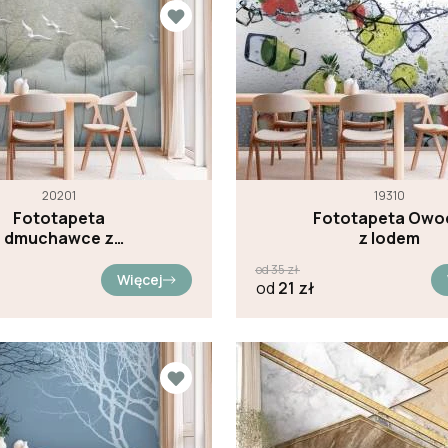
20201
19310
Fototapeta
Fototapeta Owo
dmuchawce z
z lodem
płaskorzeźbą
od
35
zł
ptaków
Więcej
od
21
zł