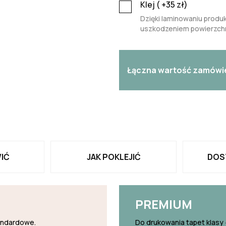
Klej (
+35
zł)
Dzięki laminowaniu produk
uszkodzeniem powierzchn
Łączna wartość zamówi
IĆ
JAK POKLEJIĆ
DOS
PREMIUM
tandardowe.
Do drukowania tapet klasy 