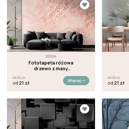
20204
Fototapeta różowa
drzewo z masy
perłowej
od
35
zł
od
35
zł
Więcej
od
21
zł
od
21
zł