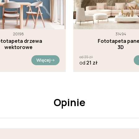
20198
31494
ototapeta drzewa
Fototapeta pane
wektorowe
3D
od
35
zł
Więcej
od
21
zł
Opinie