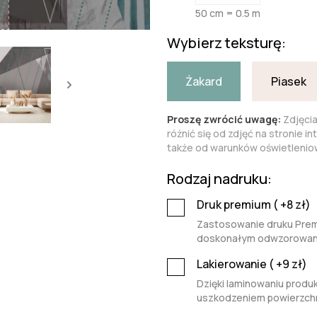
50 cm = 0.5 m
Wybierz teksturę:
Żakard
Piasek
Proszę zwrócić uwagę:
Zdjęci
różnić się od zdjęć na stronie i
także od warunków oświetleniow
Rodzaj nadruku:
Druk premium (
+8
zł)
Zastosowanie druku Premi
doskonałym odwzorowaniu 
Lakierowanie (
+9
zł)
Dzięki laminowaniu produk
uszkodzeniem powierzchn