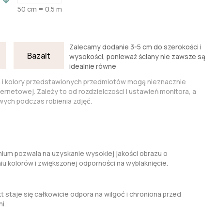
50 cm = 0.5 m
Zalecamy dodanie 3-5 cm do szerokości i
Bazalt
wysokości, ponieważ ściany nie zawsze są
idealnie równe
a i kolory przedstawionych przedmiotów mogą nieznacznie
nternetowej. Zależy to od rozdzielczości i ustawień monitora, a
ych podczas robienia zdjęć.
um pozwala na uzyskanie wysokiej jakości obrazu o
kolorów i zwiększonej odporności na wyblaknięcie.
t staje się całkowicie odpora na wilgoć i chroniona przed
i.