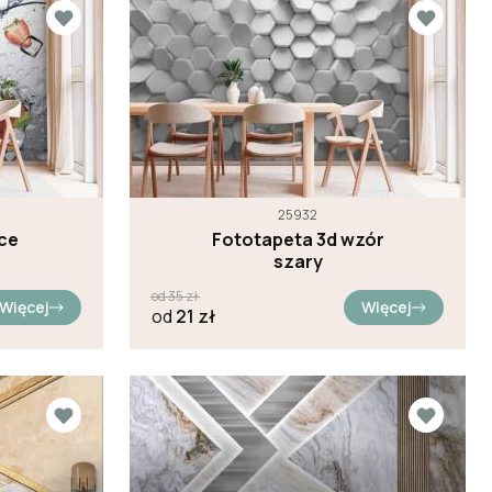
25932
ce
Fototapeta 3d wzór
szary
od
35
zł
Więcej
Więcej
od
21
zł