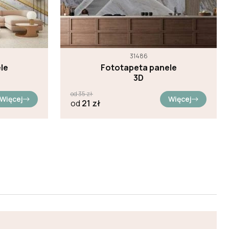
31486
le
Fototapeta panele
3D
od
35
zł
Więcej
Więcej
od
21
zł