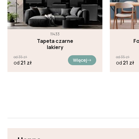
11433
Tapeta czarne
F
lakiery
od
35
zł
od
35
zł
Więcej
od
21
zł
od
21
zł