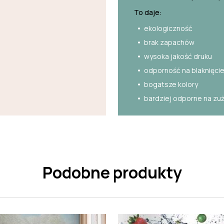
To daje:
ekologiczność
brak zapachów
wysoka jakość druku
odporność na blaknięci
bogatsze kolory
bardziej odporne na zu
Podobne produkty