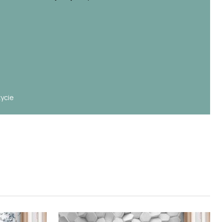
e
życie