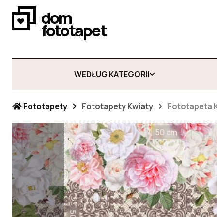
dom
fototapet
WEDŁUG KATEGORII
Fototapety
Fototapety Kwiaty
Fototapeta K
50 cm