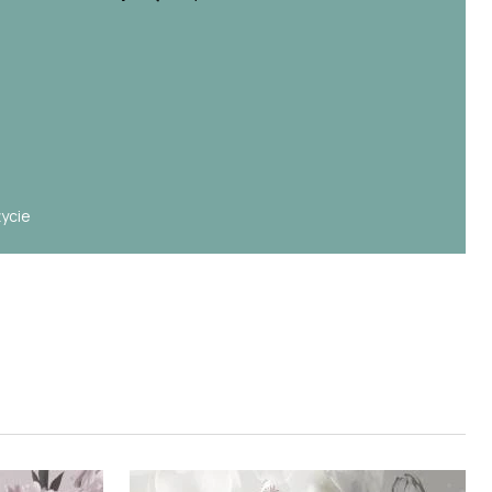
e
życie