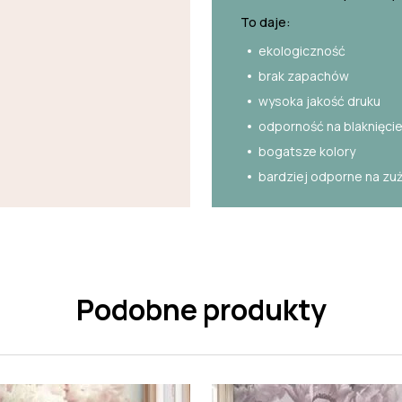
To daje:
ekologiczność
brak zapachów
wysoka jakość druku
odporność na blaknięci
bogatsze kolory
bardziej odporne na zu
Podobne produkty