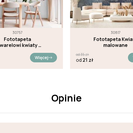
30757
30817
Fototapeta
Fototapeta Kwia
warelowi kwiaty z
malowane
sufitu
od
35
zł
Więcej
od
21
zł
Opinie