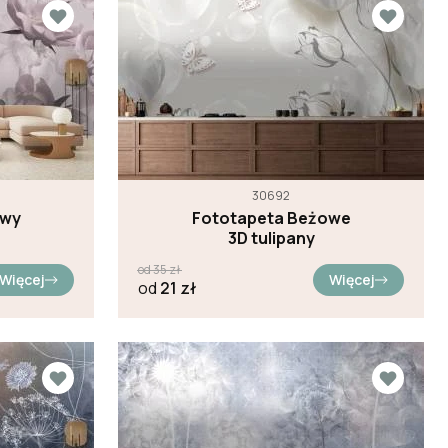
30692
owy
Fototapeta Beżowe
3D tulipany
od
35
zł
Więcej
Więcej
od
21
zł