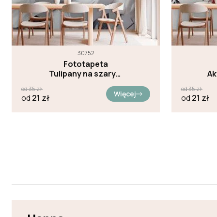
30752
Fototapeta
Tulipany na szarym
Ak
tle
od
35
zł
od
35
zł
Więcej
od
21
zł
od
21
zł