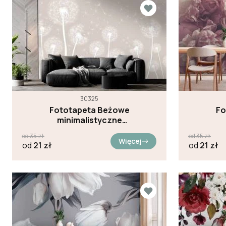
30325
Fototapeta Beżowe
Fo
minimalistyczne
kwiatki
od
35
zł
od
35
zł
Więcej
od
21
zł
od
21
zł