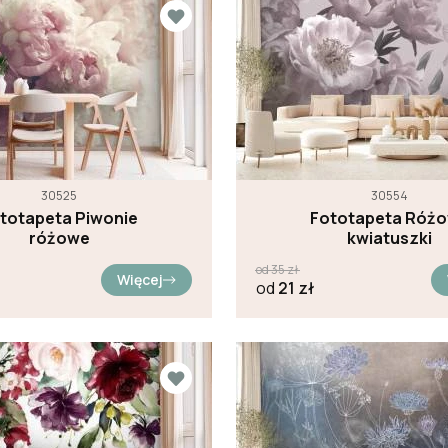
30525
30554
totapeta Piwonie
Fototapeta Róż
różowe
kwiatuszki
od
35
zł
Więcej
od
21
zł