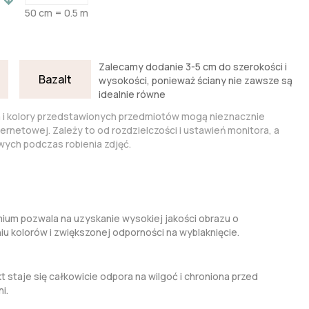
50 cm = 0.5 m
Zalecamy dodanie 3-5 cm do szerokości i
Bazalt
wysokości, ponieważ ściany nie zawsze są
idealnie równe
a i kolory przedstawionych przedmiotów mogą nieznacznie
nternetowej. Zależy to od rozdzielczości i ustawień monitora, a
ych podczas robienia zdjęć.
um pozwala na uzyskanie wysokiej jakości obrazu o
kolorów i zwiększonej odporności na wyblaknięcie.
t staje się całkowicie odpora na wilgoć i chroniona przed
i.