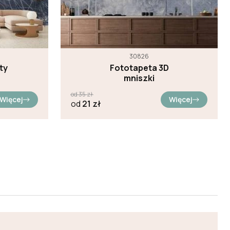
30826
ty
Fototapeta 3D
mniszki
od
35
zł
Więcej
Więcej
od
21
zł