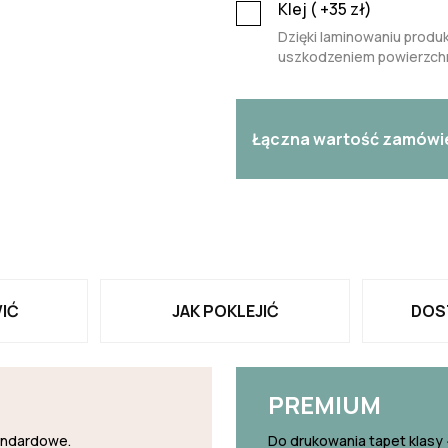
Klej (
+35
zł)
Dzięki laminowaniu produk
uszkodzeniem powierzchn
Łączna wartość zamówi
IĆ
JAK POKLEJIĆ
DOS
PREMIUM
tandardowe.
Do drukowania tapet klasy 