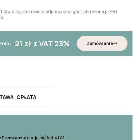
t staje się całkowicie odpora na wilgoć i chroniona przed
i.
21
zł z VAT 23%
enia:
Zamówienie
TAWA I OPŁATA
«Premium»stosuje się farby UV.