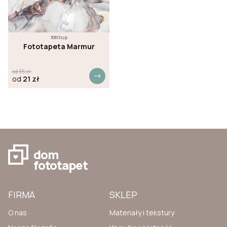
30613syp
Fototapeta Marmur
od
35
zł
od
21
zł
dom
fototapet
FIRMA
SKLEP
O nas
Materiały i tekstury