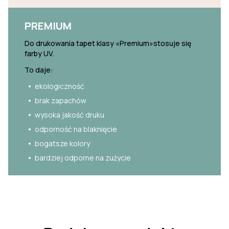
PREMIUM
Do drukowania tapet klasy «Premium»stosuje się
farby UV.
To daje:
ekologiczność
brak zapachów
wysoka jakość druku
odporność na blaknięcie
bogatsze kolory
bardziej odporne na zużycie