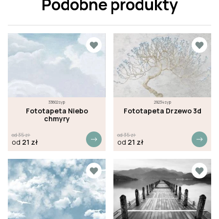
Podobne produkty
33602syp
29234syp
Fototapeta Niebo
Fototapeta Drzewo 3d
chmyry
od
35
zł
od
35
zł
od
21
zł
od
21
zł