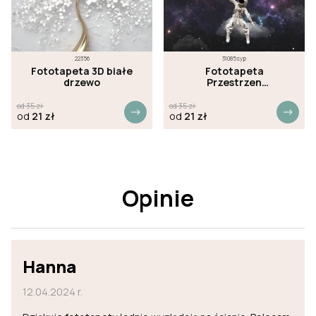
22356
31085syp
Fototapeta 3D białe
Fototapeta
drzewo
Przestrzen
kosmyczna
od
35
zł
od
35
zł
od
21
zł
od
21
zł
Opinie
Hanna
12.04.2024 r.