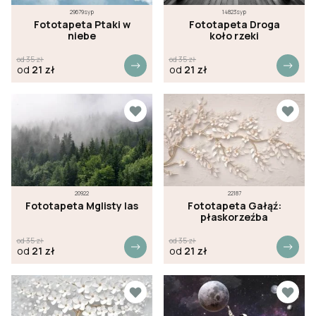
29679syp
14823syp
Fototapeta Ptaki w
Fototapeta Droga
niebe
koło rzeki
od
35
zł
od
35
zł
od
21
zł
od
21
zł
20922
22187
Fototapeta Mglisty las
Fototapeta Gałąź:
płaskorzeźba
od
35
zł
od
35
zł
od
21
zł
od
21
zł