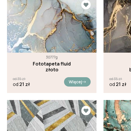
30777g
Fototapeta fluid
złoto
od
35
zł
od
35
zł
Więcej
od
21
zł
od
21
zł