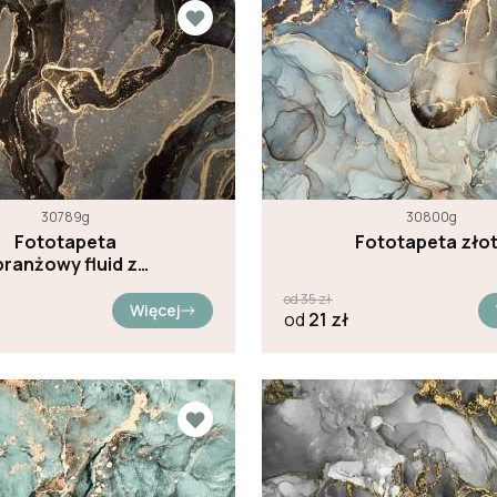
30789g
30800g
Fototapeta
Fototapeta zło
branżowy fluid z
złotem
od
35
zł
Więcej
od
21
zł