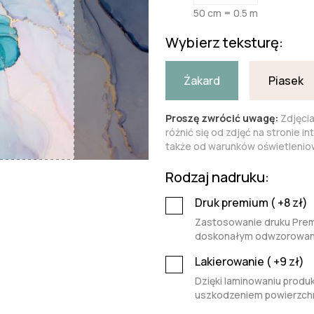
50 cm = 0.5 m
Wybierz teksturę:
Żakard
Piasek
Proszę zwrócić uwagę:
Zdjęci
różnić się od zdjęć na stronie i
także od warunków oświetleniow
Rodzaj nadruku:
Druk premium (
+8
zł)
Zastosowanie druku Premi
doskonałym odwzorowaniu 
Lakierowanie (
+9
zł)
Dzięki laminowaniu produk
uszkodzeniem powierzchn