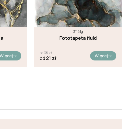
31181g
ra
Fototapeta fluid
od
35
zł
Więcej
Więcej
od
21
zł