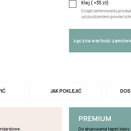
Klej (
+35
zł)
Dzięki laminowaniu produk
uszkodzeniem powierzchn
Łączna wartość zamówi
IĆ
JAK POKLEJIĆ
DOS
PREMIUM
tandardowe.
Do drukowania tapet klasy 