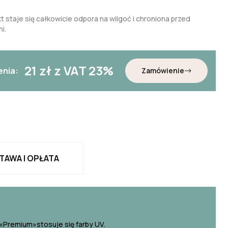
t staje się całkowicie odpora na wilgoć i chroniona przed
i.
21
zł z VAT 23%
enia:
Zamówienie
TAWA I OPŁATA
«Premium»stosuje się farby UV.