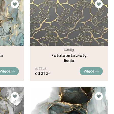
30811g
ta
Fototapeta złoty
liścia
od
35
zł
Więcej
Więcej
od
21
zł