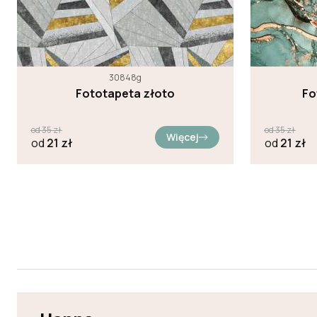
30848g
Fototapeta złoto
Fo
od
35
zł
od
35
zł
Więcej
od
21
zł
od
21
zł