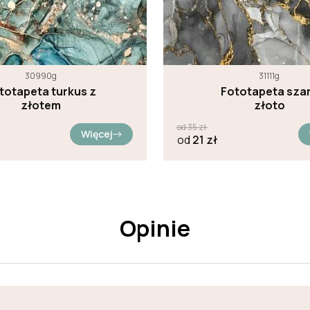
30990g
31111g
totapeta turkus z
Fototapeta sza
złotem
złoto
od
35
zł
Więcej
od
21
zł
Opinie