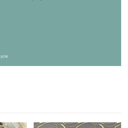
e
życie