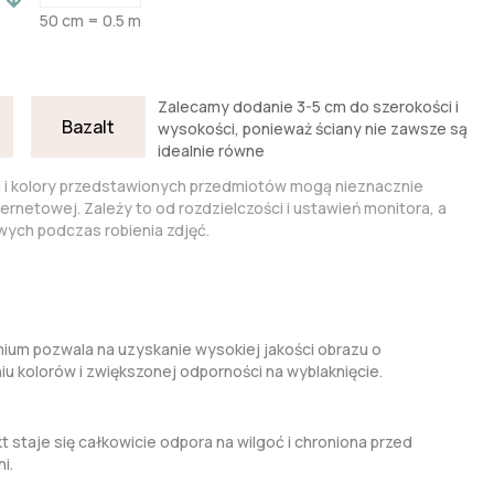
50 cm = 0.5 m
Zalecamy dodanie 3-5 cm do szerokości i
Bazalt
wysokości, ponieważ ściany nie zawsze są
idealnie równe
a i kolory przedstawionych przedmiotów mogą nieznacznie
nternetowej. Zależy to od rozdzielczości i ustawień monitora, a
ych podczas robienia zdjęć.
um pozwala na uzyskanie wysokiej jakości obrazu o
kolorów i zwiększonej odporności na wyblaknięcie.
t staje się całkowicie odpora na wilgoć i chroniona przed
i.