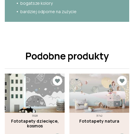
bogatsze kolory
bardziej odporne na zużycie
Podobne produkty
31028
31742
Fototapety dziecięce,
Fototapety natura
kosmos