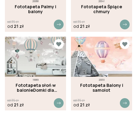
20068
20041
Fototapeta Palmy i
Fototapeta Śpiące
balony
chmury
od
35
zł
od
35
zł
od
21
zł
od
21
zł
19969
20010
Fototapeta słoń w
Fototapeta Balony i
balonieDomki dla
samolot
dzieci
od
35
zł
od
35
zł
od
21
zł
od
21
zł