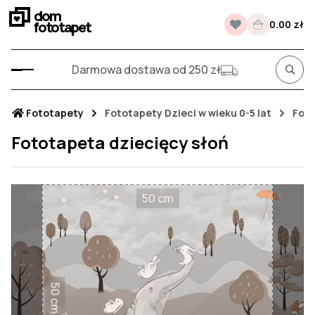
dom
fototapet
0.00 zł
Darmowa dostawa od 250 zł
Fototapety
Fototapety Dzieci w wieku 0-5 lat
Foto
Fototapeta dziecięcy słoń
50 cm
50 cm