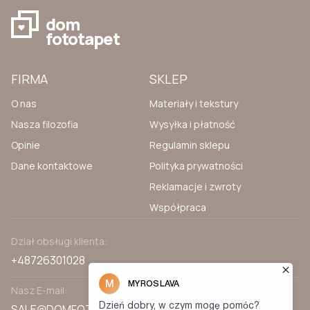
dom
fototapet
FIRMA
SKLEP
O nas
Materiały i tekstury
Nasza filozofia
Wysyłka i płatność
Opinie
Regulamin sklepu
Dane kontaktowe
Polityka prywatności
Reklamacje i zwroty
Współpraca
Dział obsługi klienta:
+48726301028
Nasz E-mail:
SALE@DOMFOTOTAPET.PL