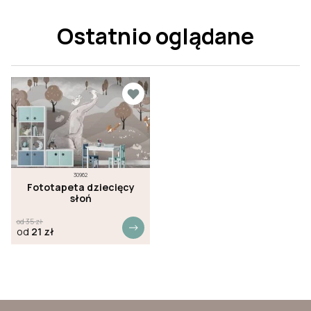
Ostatnio oglądane
30962
Fototapeta dziecięcy
słoń
od
35
zł
od
21
zł