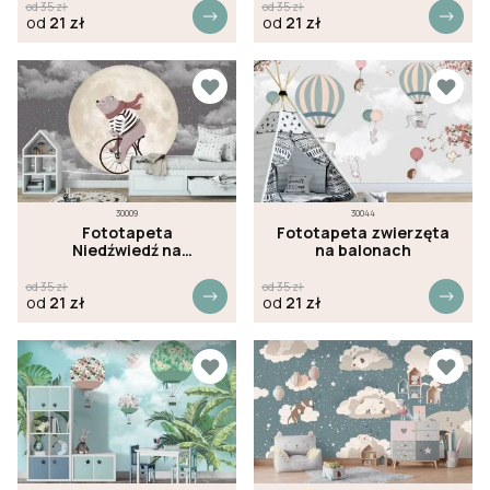
od
35
zł
od
35
zł
od
21
zł
od
21
zł
30009
30044
Fototapeta
Fototapeta zwierzęta
Niedźwiedź na
na balonach
rowerze
od
35
zł
od
35
zł
od
21
zł
od
21
zł