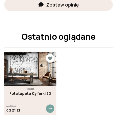
Zostaw opinię
Ostatnio oglądane
30993bi
Fototapeta Cyferki 3D
od
35
zł
od
21
zł