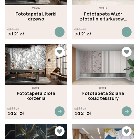
30994bi
31031bi
Fototapeta Literki
Fototapeta Wzór
drzewo
złote linie turkusowe
tło
od
35
zł
od
35
zł
od
21
zł
od
21
zł
31087bi
31487bi
Fototapeta Zioła
Fototapeta Ściana
korzenia
kolaż tekstury
od
35
zł
od
35
zł
od
21
zł
od
21
zł