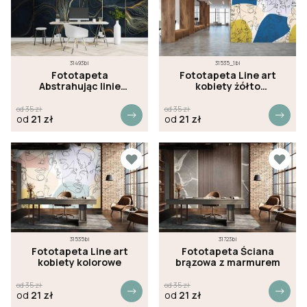
31493bi
31535_1bi
Fototapeta
Fototapeta Line art
Abstrahując linie
kobiety żółto
granatowe tło
niebieskie
od
35
zł
od
35
zł
od
21
zł
od
21
zł
31535bi
31723bi
Fototapeta Line art
Fototapeta Ściana
kobiety kolorowe
brązowa z marmurem
od
35
zł
od
35
zł
od
21
zł
od
21
zł