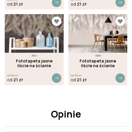
od
21
zł
od
21
zł
31641
31663
Fototapeta jasne
Fototapeta jasne
liście na ścianie
liście na ścianie
od
35
zł
od
35
zł
od
21
zł
od
21
zł
Opinie