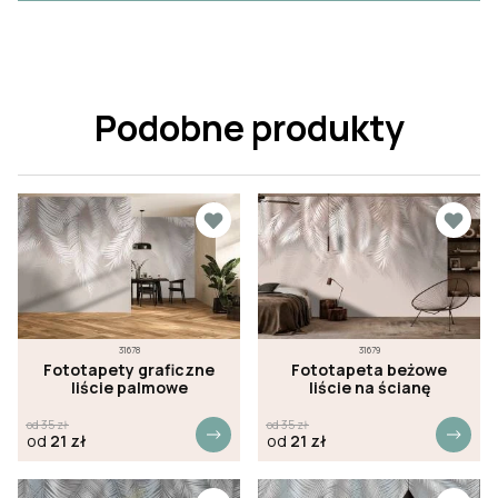
Podobne produkty
31678
31679
Fototapety graficzne
Fototapeta beżowe
liście palmowe
liście na ścianę
od
35
zł
od
35
zł
od
21
zł
od
21
zł