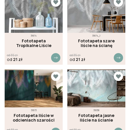
31674
31674_1
Fototapeta
Fototapeta szare
Tropikalne Liście
liście na ścianę
od
35
zł
od
35
zł
od
21
zł
od
21
zł
31673
31658
Fototapeta liście w
Fototapeta jasne
odcieniach szarości
liście na ścianie
od
35
zł
od
35
zł