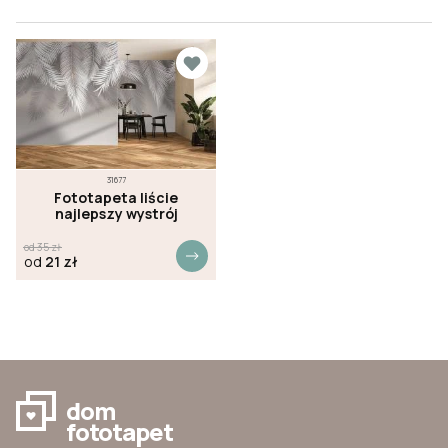
31677
Fototapeta liście
najlepszy wystrój
od
35
zł
od
21
zł
dom
fototapet