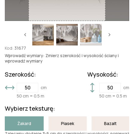
Kod:
31677
Wprowadź wymiary: Zmierz szerokość i wysokość ściany i
wprowadź wymiary
Szerokość:
Wysokość:
cm
cm
50 cm = 0.5 m
50 cm = 0.5 m
Wybierz teksturę:
Żakard
Piasek
Bazalt
Zalecamy dodanie 3-5 cm do szerokości i wysokości, ponieważ