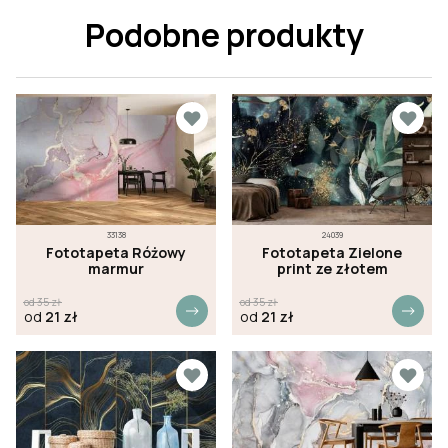
Podobne produkty
33138
24039
Fototapeta Różowy
Fototapeta Zielone
marmur
print ze złotem
od
35
zł
od
35
zł
od
21
zł
od
21
zł