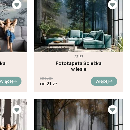
23157
yka
Fototapeta Ścieżka
w lesie
od
35
zł
Więcej
Więcej
od
21
zł