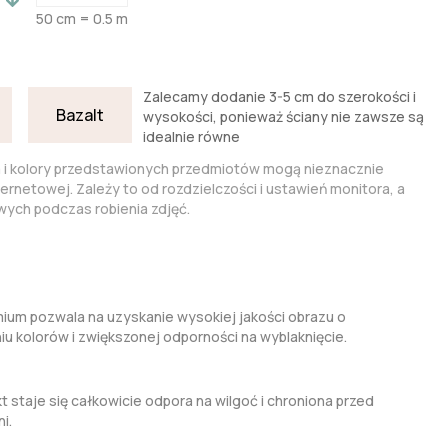
50 cm = 0.5 m
Zalecamy dodanie 3-5 cm do szerokości i
Bazalt
wysokości, ponieważ ściany nie zawsze są
idealnie równe
a i kolory przedstawionych przedmiotów mogą nieznacznie
nternetowej. Zależy to od rozdzielczości i ustawień monitora, a
ych podczas robienia zdjęć.
um pozwala na uzyskanie wysokiej jakości obrazu o
kolorów i zwiększonej odporności na wyblaknięcie.
t staje się całkowicie odpora na wilgoć i chroniona przed
i.