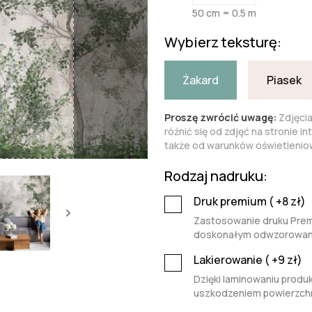
50 cm = 0.5 m
Wybierz teksturę:
Żakard
Piasek
Proszę zwrócić uwagę:
Zdjęci
różnić się od zdjęć na stronie i
także od warunków oświetleniow
Rodzaj nadruku:
Druk premium (
+8
zł)
Zastosowanie druku Premi
doskonałym odwzorowaniu 
Lakierowanie (
+9
zł)
Dzięki laminowaniu produk
uszkodzeniem powierzchn