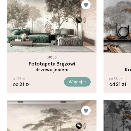
31863
Fototapeta Brązowi
drzewa jesieni
Kr
od
35
zł
od
35
zł
Więcej
od
21
zł
od
21
zł