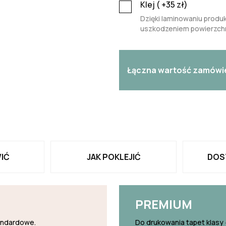
Klej (
+35
zł)
Dzięki laminowaniu produk
uszkodzeniem powierzchn
Łączna wartość zamówi
IĆ
JAK POKLEJIĆ
DOS
PREMIUM
tandardowe.
Do drukowania tapet klasy 