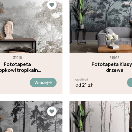
31916
31963
Fototapeta
Fototapeta Klas
opkowi tropikalne
drzewa
drzewa
od
35
zł
Więcej
od
21
zł