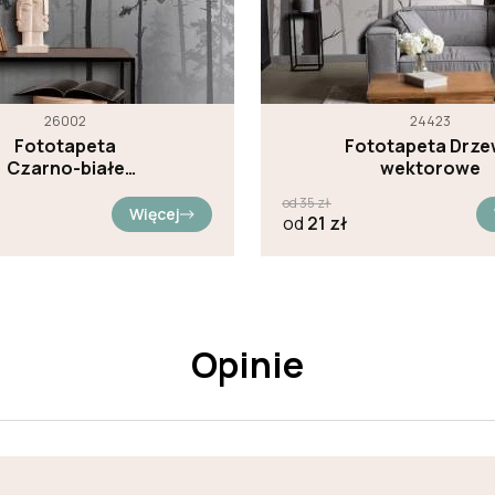
26002
24423
Fototapeta
Fototapeta Drz
Czarno-białe
wektorowe
drzewa
od
35
zł
Więcej
od
21
zł
Opinie