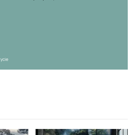
e
życie