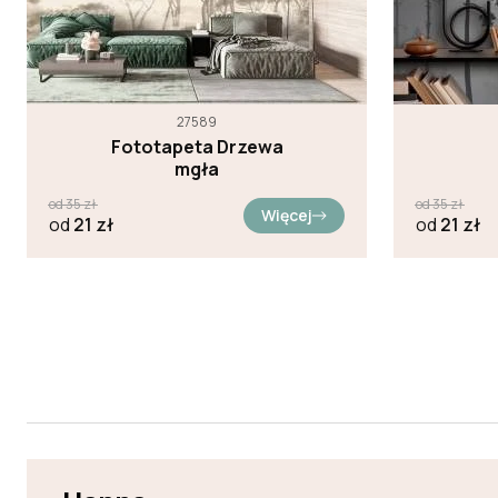
27589
Fototapeta Drzewa
mgła
od
35
zł
od
35
zł
Więcej
od
21
zł
od
21
zł