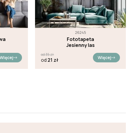
26245
ewa
Fototapeta
Jesienny las
od
35
zł
Więcej
Więcej
od
21
zł