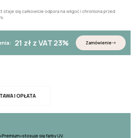
t staje się całkowicie odpora na wilgoć i chroniona przed
i.
21
zł z VAT 23%
enia:
Zamówienie
TAWA I OPŁATA
«Premium»stosuje się farby UV.