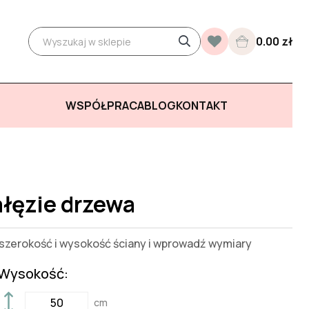
0.00 zł
WSPÓŁPRACA
BLOG
KONTAKT
ałęzie drzewa
zerokość i wysokość ściany i wprowadź wymiary
Wysokość:
cm