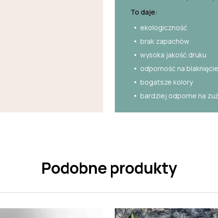
To daje:
ekologiczność
brak zapachów
wysoka jakość druku
odporność na blaknięci
bogatsze kolory
bardziej odporne na zu
Podobne produkty