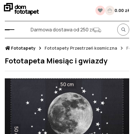
dom
fototapet
0.00 zł
Darmowa dostawa od 250 zł
Fototapety
Fototapety Przestrzeń kosmiczna
Fot
Fototapeta Miesiąc i gwiazdy
50 cm
50 cm