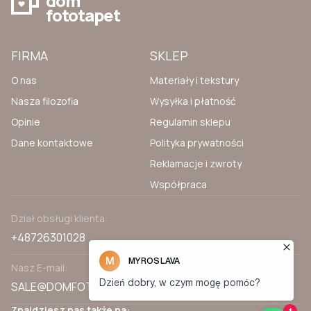
dom
fototapet
FIRMA
SKLEP
O nas
Materiały i tekstury
Nasza filozofia
Wysyłka i płatność
Opinie
Regulamin sklepu
Dane kontaktowe
Polityka prywatności
Reklamacje i zwroty
Współpraca
Dział obsługi klienta:
+48726301028
Nasz E-mail:
SALE@DOMFOTOTAPET.PL
Znajdziesz nas także na: