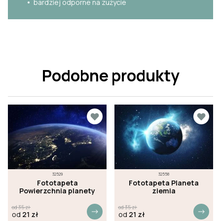
bardziej odporne na zużycie
Podobne produkty
32529
32558
Fototapeta
Fototapeta Planeta
Powierzchnia planety
ziemia
od
35
zł
od
35
zł
od
21
zł
od
21
zł