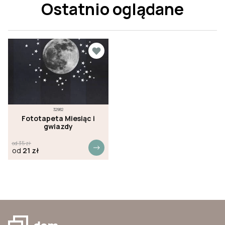
Ostatnio oglądane
32982
Fototapeta Miesiąc i
gwiazdy
od
35
zł
od
21
zł