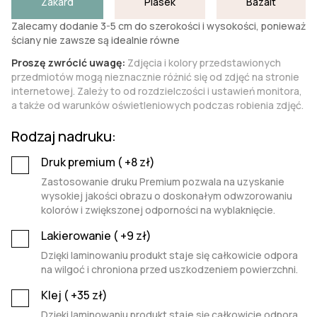
Żakard
Piasek
Bazalt
Zalecamy dodanie 3-5 cm do szerokości i wysokości, ponieważ
ściany nie zawsze są idealnie równe
Proszę zwrócić uwagę:
Zdjęcia i kolory przedstawionych
przedmiotów mogą nieznacznie różnić się od zdjęć na stronie
internetowej. Zależy to od rozdzielczości i ustawień monitora,
a także od warunków oświetleniowych podczas robienia zdjęć.
Rodzaj nadruku:
Druk premium (
+8
zł)
Zastosowanie druku Premium pozwala na uzyskanie
wysokiej jakości obrazu o doskonałym odwzorowaniu
kolorów i zwiększonej odporności na wyblaknięcie.
Lakierowanie (
+9
zł)
Dzięki laminowaniu produkt staje się całkowicie odpora
na wilgoć i chroniona przed uszkodzeniem powierzchni.
Klej (
+35
zł)
Dzięki laminowaniu produkt staje się całkowicie odpora