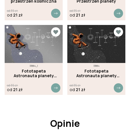
przestrzeń kosmiczna
Przestrzeń planety
od
35
zł
od
35
zł
od
21
zł
od
21
zł
33664_1
33664
Fototapeta
Fototapeta
Astronauta planety
Astronauta planety
przestrzeń kosmiczna
przestrzeń kosmiczna
szara
czarna
od
35
zł
od
35
zł
od
21
zł
od
21
zł
Opinie