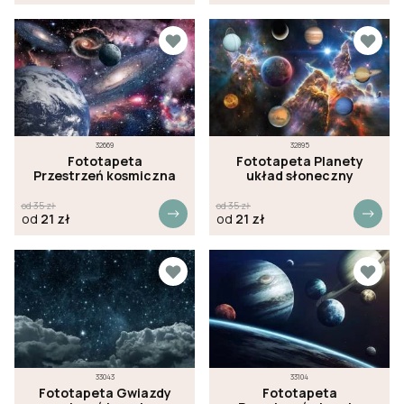
32669
32895
Fototapeta
Fototapeta Planety
Przestrzeń kosmiczna
układ słoneczny
od
35
zł
od
35
zł
od
21
zł
od
21
zł
33043
33104
Fototapeta Gwiazdy
Fototapeta