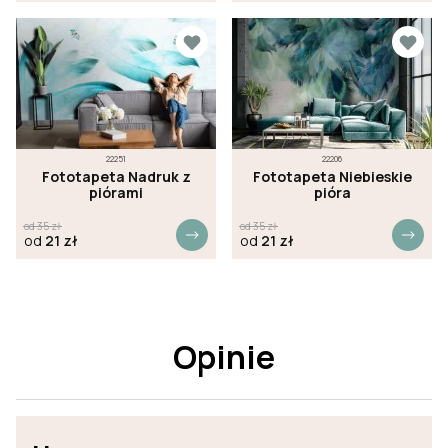
22251
22206
Fototapeta Nadruk z
Fototapeta Niebieskie
piórami
pióra
od
35
zł
od
35
zł
od
21
zł
od
21
zł
Opinie