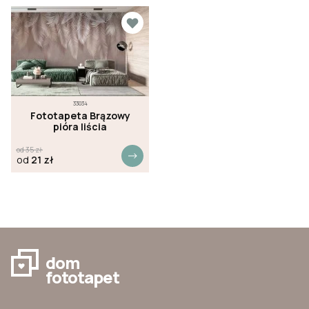
33034
Fototapeta Brązowy
pióra liścia
od
35
zł
od
21
zł
dom
fototapet