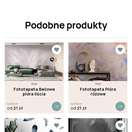
Podobne produkty
33038
33305
Fototapeta Beżowe
Fototapeta Pióra
pióra liścia
różowe
od
35
zł
od
35
zł
od
21
zł
od
21
zł