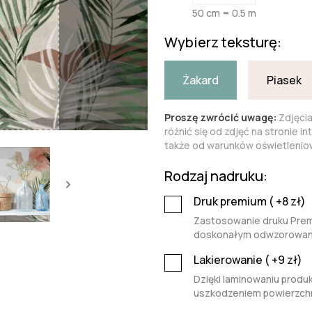
50 cm = 0.5 m
Wybierz teksturę:
Żakard
Piasek
Proszę zwrócić uwagę:
Zdjęci
różnić się od zdjęć na stronie i
także od warunków oświetleniow
Rodzaj nadruku:
Druk premium (
+8
zł)
Zastosowanie druku Premi
doskonałym odwzorowaniu 
Lakierowanie (
+9
zł)
Dzięki laminowaniu produk
uszkodzeniem powierzchn