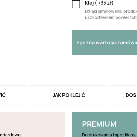
Klej (
+35
zł)
Dzięki laminowaniu produk
uszkodzeniem powierzchn
Łączna wartość zamówi
IĆ
JAK POKLEJIĆ
DOS
PREMIUM
tandardowe.
Do drukowania tapet klasy 