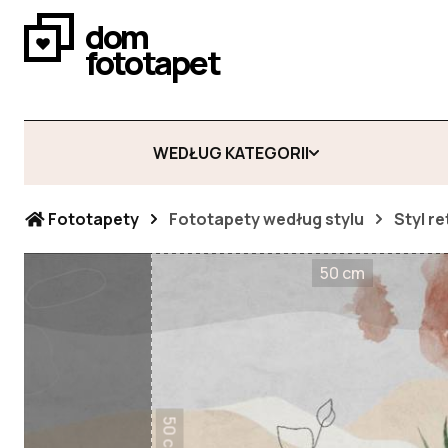
dom
fototapet
WEDŁUG KATEGORII
Fototapety
Fototapety według stylu
Styl re
50 cm
50 cm