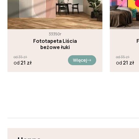
33350r
Fototapeta Liścia
beżowe łuki
od
35
zł
od
35
zł
Więcej
od
21
zł
od
21
zł