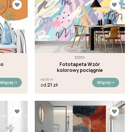
33317r
ro
Fototapeta Wzór
kolorowy pociągnie
od
35
zł
Więcej
Więcej
od
21
zł