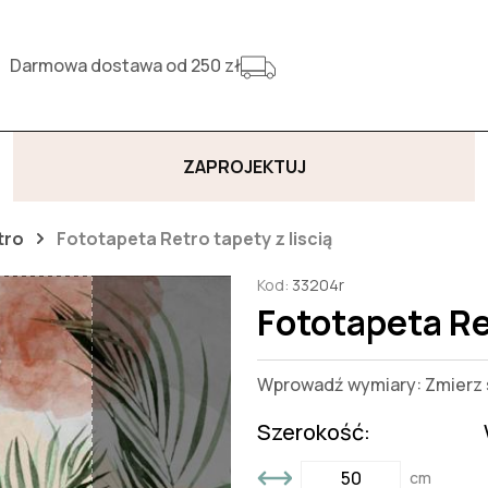
Darmowa dostawa od 250 zł
ZAPROJEKTUJ
tro
Fototapeta Retro tapety z liscią
Kod:
33204r
Fototapeta Ret
Wprowadź wymiary: Zmierz s
Szerokość:
cm