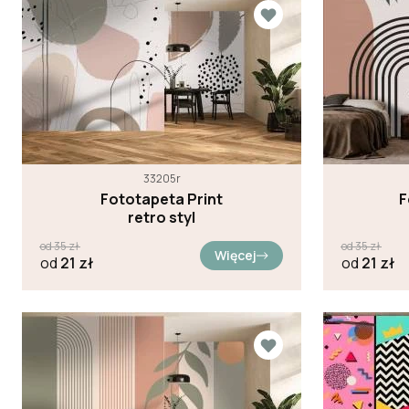
33205r
Fototapeta Print
F
retro styl
od
35
zł
od
35
zł
Więcej
od
21
zł
od
21
zł