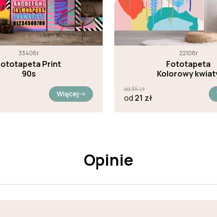
33406r
22108r
Fototapeta Print
Fototapeta
90s
Kolorowy kwiat
od
35
zł
Więcej
od
21
zł
Opinie