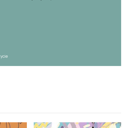
e
życie