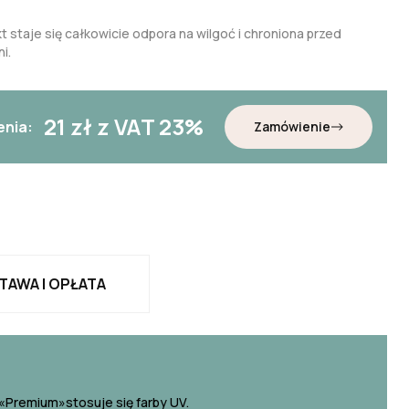
t staje się całkowicie odpora na wilgoć i chroniona przed
i.
21
zł z VAT 23%
enia:
Zamówienie
TAWA I OPŁATA
«Premium»stosuje się farby UV.