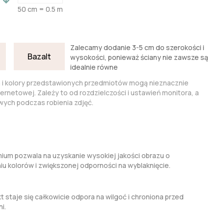
50 cm = 0.5 m
Zalecamy dodanie 3-5 cm do szerokości i
Bazalt
wysokości, ponieważ ściany nie zawsze są
idealnie równe
a i kolory przedstawionych przedmiotów mogą nieznacznie
nternetowej. Zależy to od rozdzielczości i ustawień monitora, a
ych podczas robienia zdjęć.
um pozwala na uzyskanie wysokiej jakości obrazu o
kolorów i zwiększonej odporności na wyblaknięcie.
t staje się całkowicie odpora na wilgoć i chroniona przed
i.