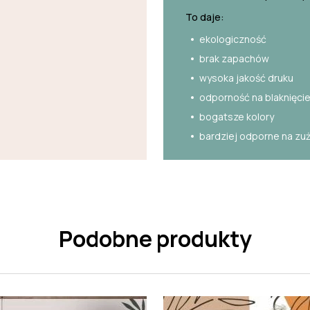
To daje:
ekologiczność
brak zapachów
wysoka jakość druku
odporność na blaknięci
bogatsze kolory
bardziej odporne na zu
Podobne produkty