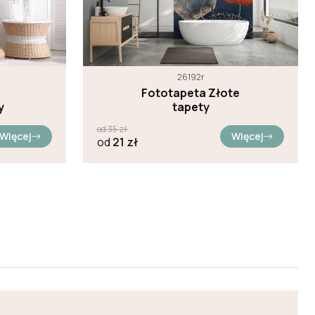
26192r
Fototapeta Złote
y
tapety
od
35
zł
Więcej
Więcej
od
21
zł