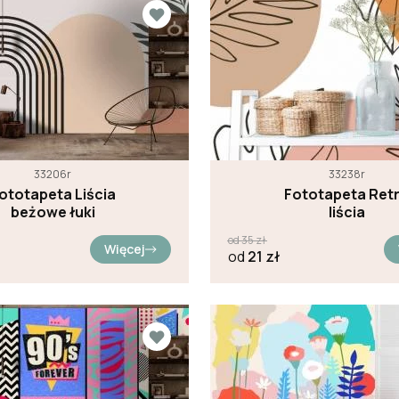
33206r
33238r
ototapeta Liścia
Fototapeta Ret
beżowe łuki
liścia
od
35
zł
Więcej
od
21
zł