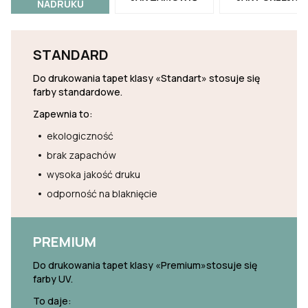
NADRUKU
STANDARD
Do drukowania tapet klasy «Standart» stosuje się
farby standardowe.
Zapewnia to:
ekologiczność
brak zapachów
wysoka jakość druku
odporność na blaknięcie
PREMIUM
Do drukowania tapet klasy «Premium»stosuje się
farby UV.
To daje: