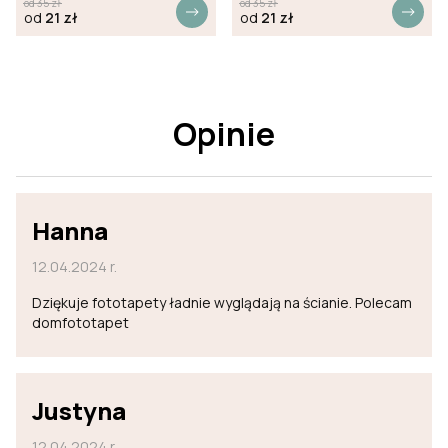
od
35
zł
od
35
zł
od
21
zł
od
21
zł
Opinie
Hanna
12.04.2024 r.
Dziękuje fototapety ładnie wyglądają na ścianie. Polecam
domfototapet
Justyna
12.04.2024 r.