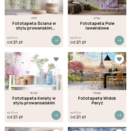
33587
2276pr
Fototapeta Ściana w
Fototapeta Pole
stylu prowanskim
lawendowe
kwiaty
od
35
zł
od
35
zł
od
21
zł
od
21
zł
9645pr
15628pr
Fototapeta Kwiaty w
Fototapeta Widok
stylu prowansalskim
Paryż
od
35
zł
od
35
zł
od
21
zł
od
21
zł