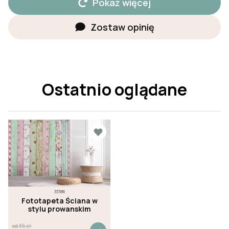
Pokaż więcej
Zostaw opinię
Ostatnio oglądane
33586
Fototapeta Ściana w
stylu prowanskim
od
35
zł