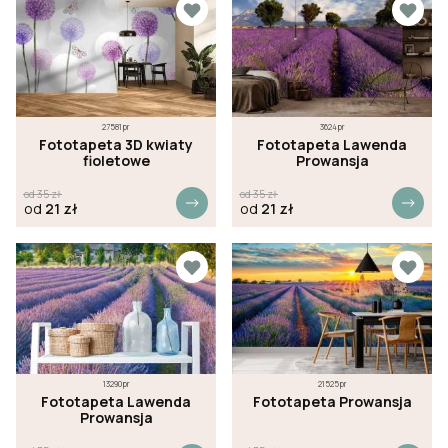
27581pr
3624pr
Fototapeta 3D kwiaty
Fototapeta Lawenda
fioletowe
Prowansja
od
35
zł
od
35
zł
od
21
zł
od
21
zł
13290pr
21525pr
Fototapeta Lawenda
Fototapeta Prowansja
Prowansja