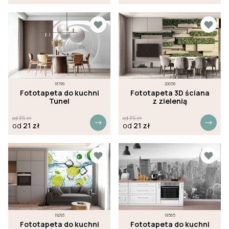
18799
20058
Fototapeta do kuchni
Fototapeta 3D ściana
Tunel
z zielenią
od
35
zł
od
35
zł
od
21
zł
od
21
zł
19293
19565
Fototapeta do kuchni
Fototapeta do kuchni