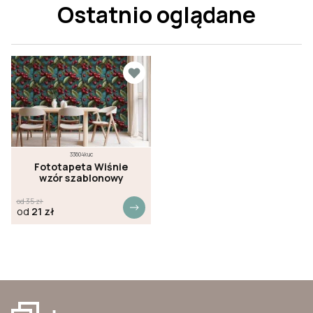
Ostatnio oglądane
33604kuc
Fototapeta Wiśnie
wzór szablonowy
od
35
zł
od
21
zł