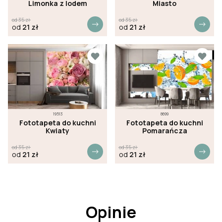
Limonka z lodem
Miasto
od
35
zł
od
35
zł
od
21
zł
od
21
zł
19513
8699
Fototapeta do kuchni
Fototapeta do kuchni
Kwiaty
Pomarańcza
od
35
zł
od
35
zł
od
21
zł
od
21
zł
Opinie