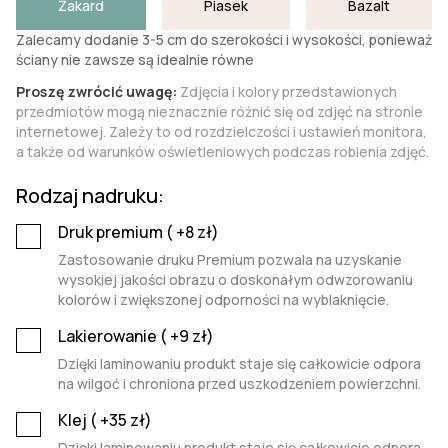
Żakard
Piasek
Bazalt
Zalecamy dodanie 3-5 cm do szerokości i wysokości, ponieważ
ściany nie zawsze są idealnie równe
Proszę zwrócić uwagę:
Zdjęcia i kolory przedstawionych
przedmiotów mogą nieznacznie różnić się od zdjęć na stronie
internetowej. Zależy to od rozdzielczości i ustawień monitora,
a także od warunków oświetleniowych podczas robienia zdjęć.
Rodzaj nadruku:
Druk premium (
+8
zł)
Zastosowanie druku Premium pozwala na uzyskanie
wysokiej jakości obrazu o doskonałym odwzorowaniu
kolorów i zwiększonej odporności na wyblaknięcie.
Lakierowanie (
+9
zł)
Dzięki laminowaniu produkt staje się całkowicie odpora
na wilgoć i chroniona przed uszkodzeniem powierzchni.
Klej (
+35
zł)
Dzięki laminowaniu produkt staje się całkowicie odpora