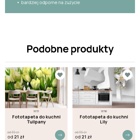
bardziej odporne na zużycie
Podobne produkty
18731
18796
Fototapeta do kuchni
Fototapeta do kuchni
Tulipany
Lily
od
35
zł
od
35
zł
od
21
zł
od
21
zł