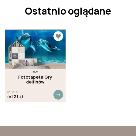
Ostatnio oglądane
8326
Fototapeta Gry
delfinów
od
35
zł
od
21
zł