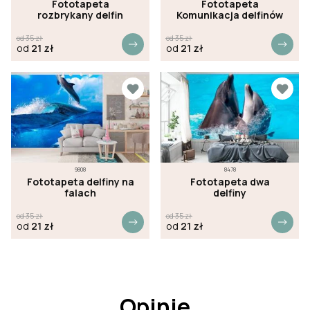
Fototapeta
Fototapeta
rozbrykany delfin
Komunikacja delfinów
od
35
zł
od
35
zł
od
21
zł
od
21
zł
9808
8478
Fototapeta delfiny na
Fototapeta dwa
falach
delfiny
od
35
zł
od
35
zł
od
21
zł
od
21
zł
Opinie