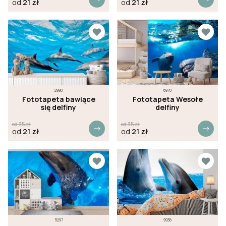
od
21
zł
od
21
zł
2990
6970
Fototapeta bawiące
Fototapeta Wesołe
się delfiny
delfiny
od
35
zł
od
35
zł
od
21
zł
od
21
zł
5297
9936