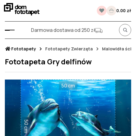
dom
fototapet
0.00 zł
Darmowa dostawa od 250 zł
Fototapety
Fototapety Zwierzęta
Malowidła ście
Fototapeta Gry delfinów
50 cm
50 cm