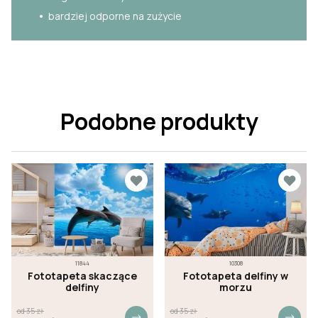
bardziej odporne na zużycie
Podobne produkty
11844
10308
Fototapeta skaczące
Fototapeta delfiny w
delfiny
morzu
od
35
zł
od
35
zł