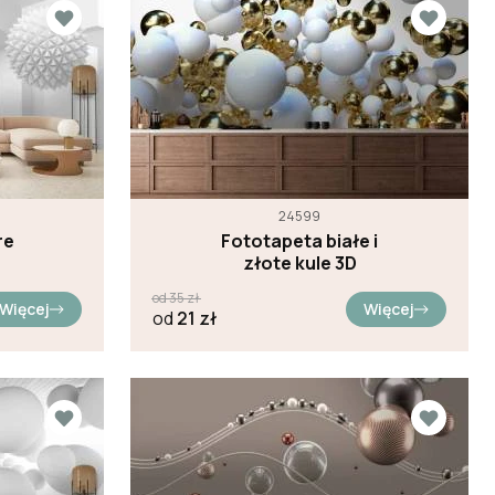
24599
re
Fototapeta białe i
złote kule 3D
od
35
zł
Więcej
Więcej
od
21
zł