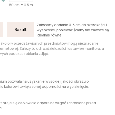
50 cm = 0.5 m
Zalecamy dodanie 3-5 cm do szerokości i
Bazalt
wysokości, ponieważ ściany nie zawsze są
idealnie równe
a i kolory przedstawionych przedmiotów mogą nieznacznie
nternetowej. Zależy to od rozdzielczości i ustawień monitora, a
ych podczas robienia zdjęć.
um pozwala na uzyskanie wysokiej jakości obrazu o
kolorów i zwiększonej odporności na wyblaknięcie.
t staje się całkowicie odpora na wilgoć i chroniona przed
i.