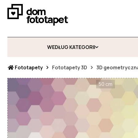
dom
fototapet
WEDŁUG KATEGORII
Fototapety
Fototapety 3D
3D geometryczn
50 cm