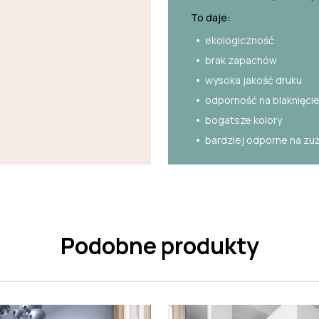
To daje:
ekologiczność
brak zapachów
wysoka jakość druku
odporność na blaknięci
bogatsze kolory
bardziej odporne na zu
Podobne produkty