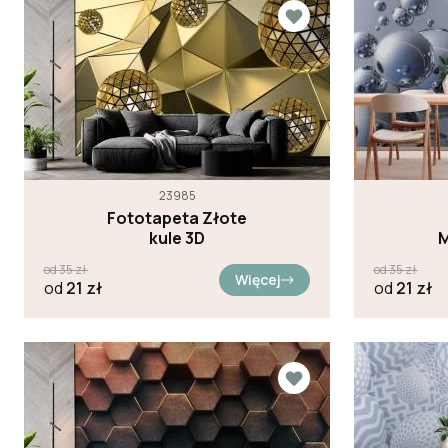
23985
Fototapeta Złote
kule 3D
M
od
35
zł
od
35
zł
Więcej
od
21
zł
od
21
zł