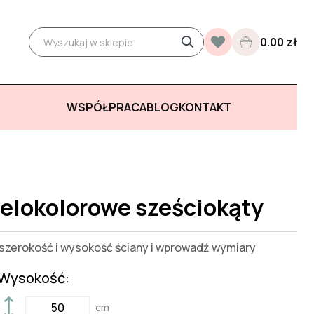
0.00 zł
WSPÓŁPRACA
BLOG
KONTAKT
ielokolorowe sześciokąty
zerokość i wysokość ściany i wprowadź wymiary
Wysokość:
cm