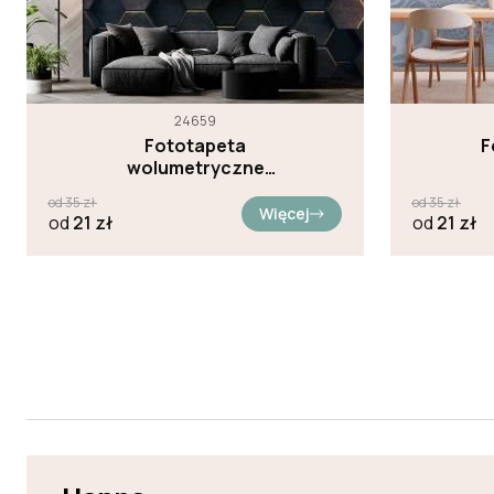
24659
Fototapeta
F
wolumetryczne
sześciokąty 3D
od
35
zł
od
35
zł
Więcej
od
21
zł
od
21
zł