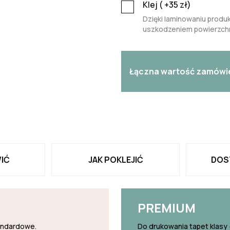
Klej (
+35
zł)
Dzięki laminowaniu produk
uszkodzeniem powierzchn
Łączna wartość zamówi
IĆ
JAK POKLEJIĆ
DOS
PREMIUM
tandardowe.
Do drukowania tapet klasy 