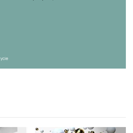
e
życie