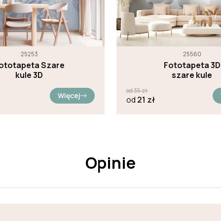
25253
25560
ototapeta Szare
Fototapeta 3D
kule 3D
szare kule
od
35
zł
Więcej
od
21
zł
Opinie