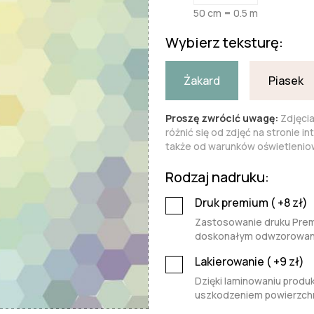
50 cm = 0.5 m
Wybierz teksturę:
Żakard
Piasek
Proszę zwrócić uwagę:
Zdjęci
różnić się od zdjęć na stronie i
także od warunków oświetleniow
Rodzaj nadruku:
Druk premium (
+8
zł)
Zastosowanie druku Premi
doskonałym odwzorowaniu 
Lakierowanie (
+9
zł)
Dzięki laminowaniu produk
uszkodzeniem powierzchn