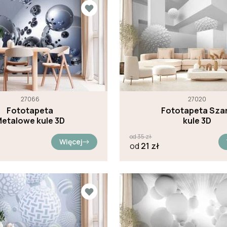
27066
27020
Fototapeta
Fototapeta Sza
etalowe kule 3D
kule 3D
od
35
zł
Więcej
od
21
zł