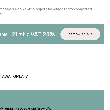
t staje się całkowicie odpora na wilgoć i chroniona przed
i.
21
zł z VAT 23%
enia:
Zamówienie
TAWA I OPŁATA
«Premium»stosuje się farby UV.