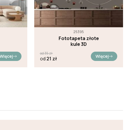
25395
Fototapeta złote
kule 3D
od
35
zł
Więcej
Więcej
od
21
zł