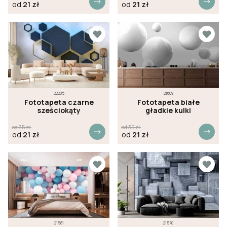
od
21
zł
od
21
zł
22205
21609
Fototapeta czarne
Fototapeta białe
sześciokąty
gładkie kulki
od
35
zł
od
35
zł
od
21
zł
od
21
zł
21581
21570