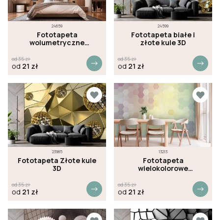
24659
24599
Fototapeta
Fototapeta białe i
wolumetryczne
złote kule 3D
sześciokąty 3D
od
35
zł
od
35
zł
od
21
zł
od
21
zł
23985
13213
Fototapeta Złote kule
Fototapeta
3D
wielokolorowe
sześciokąty
od
35
zł
od
35
zł
od
21
zł
od
21
zł