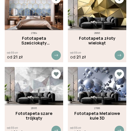
27064
26893
Fototapeta
Fototapeta złoty
Sześciokąty
wielokąt
niebieskie
od
35
zł
od
35
zł
od
21
zł
od
21
zł
26195
27066
Fototapeta szare
Fototapeta Metalowe
trójkąty
kule 3D
od
35
zł
od
35
zł