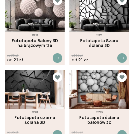
22952
22786
Fototapeta Balony 3D
Fototapeta Szara
na brązowym tle
ściana 3D
od
35
zł
od
35
zł
od
21
zł
od
21
zł
22783
22589
Fototapeta czarna
Fototapeta ściana
ściana 3D
balonów 3D
od
35
zł
od
35
zł