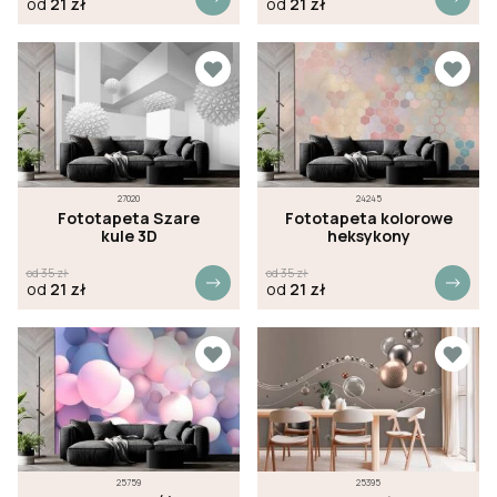
od
21
zł
od
21
zł
27020
24245
Fototapeta Szare
Fototapeta kolorowe
kule 3D
heksykony
od
35
zł
od
35
zł
od
21
zł
od
21
zł
25759
25395