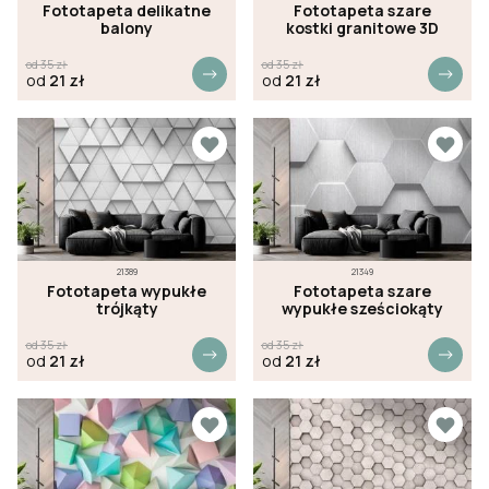
Fototapeta delikatne
Fototapeta szare
balony
kostki granitowe 3D
od
35
zł
od
35
zł
od
21
zł
od
21
zł
21389
21349
Fototapeta wypukłe
Fototapeta szare
trójkąty
wypukłe sześciokąty
od
35
zł
od
35
zł
od
21
zł
od
21
zł