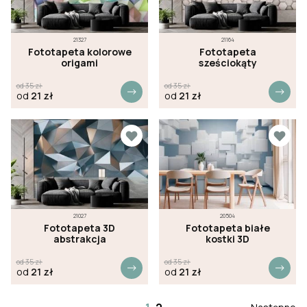
21327
21164
Fototapeta kolorowe
Fototapeta
origami
sześciokąty
od
35
zł
od
35
zł
od
21
zł
od
21
zł
21027
20504
Fototapeta 3D
Fototapeta białe
abstrakcja
kostki 3D
od
35
zł
od
35
zł
od
21
zł
od
21
zł