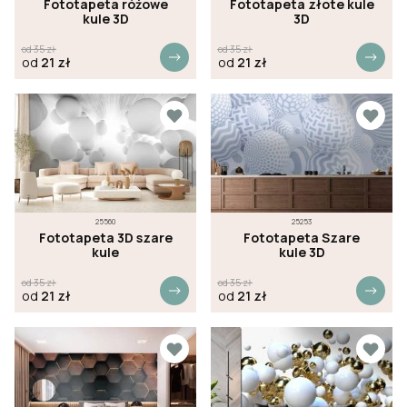
Fototapeta różowe
Fototapeta złote kule
kule 3D
3D
od
35
zł
od
35
zł
od
21
zł
od
21
zł
25560
25253
Fototapeta 3D szare
Fototapeta Szare
kule
kule 3D
od
35
zł
od
35
zł
od
21
zł
od
21
zł