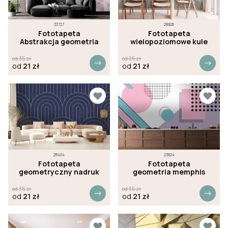
33727
28926
Fototapeta
Fototapeta
Abstrakcja geometria
wielopoziomowe kule
od
35
zł
od
35
zł
od
21
zł
od
21
zł
28404
23824
Fototapeta
Fototapeta
geometryczny nadruk
geometria memphis
od
35
zł
od
35
zł
od
21
zł
od
21
zł