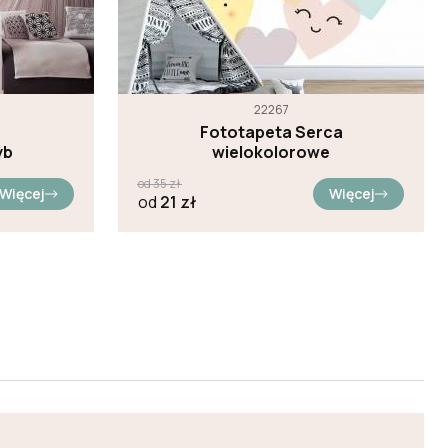
22267
Fototapeta Serca
yb
wielokolorowe
od
35
zł
Więcej
Więcej
od
21
zł