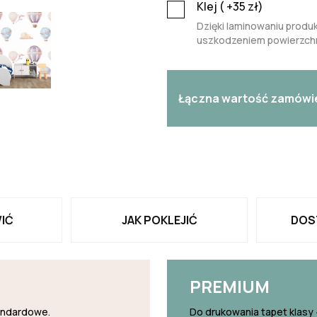
Klej (
+35
zł)
Dzięki laminowaniu produk
uszkodzeniem powierzchn
Łączna wartość zamówi
IĆ
JAK POKLEJIĆ
DOS
PREMIUM
tandardowe.
Do drukowania tapet klasy 