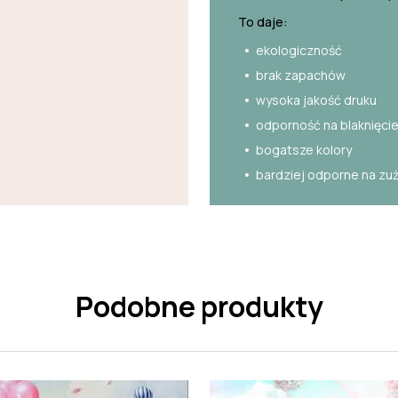
To daje:
ekologiczność
brak zapachów
wysoka jakość druku
odporność na blaknięci
bogatsze kolory
bardziej odporne na zu
Podobne produkty