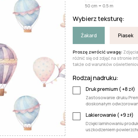
50 cm = 0.5 m
Wybierz teksturę:
Żakard
Piasek
Proszę zwrócić uwagę:
Zdjęci
różnić się od zdjęć na stronie i
także od warunków oświetleniow
Rodzaj nadruku:
Druk premium (
+8
zł)
Zastosowanie druku Premi
doskonałym odwzorowaniu 
Lakierowanie (
+9
zł)
Dzięki laminowaniu produk
uszkodzeniem powierzchn