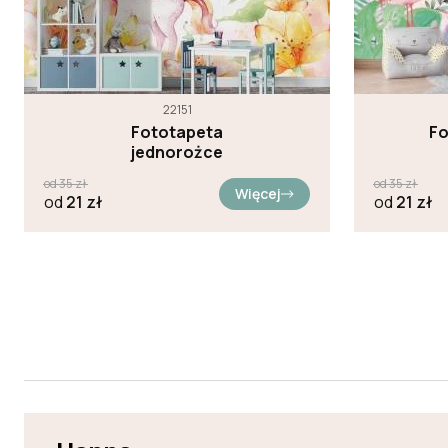
22151
Fototapeta
Fo
jednorożce
od
35
zł
od
35
zł
Więcej
od
21
zł
od
21
zł