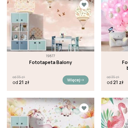
19877
Fototapeta Balony
Fo
od
35
zł
od
35
zł
Więcej
od
21
zł
od
21
zł