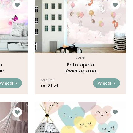
22138
a
Fototapeta
ie
Zwierzęta na
balonach na
od
35
zł
różowym niebie
Więcej
Więcej
od
21
zł