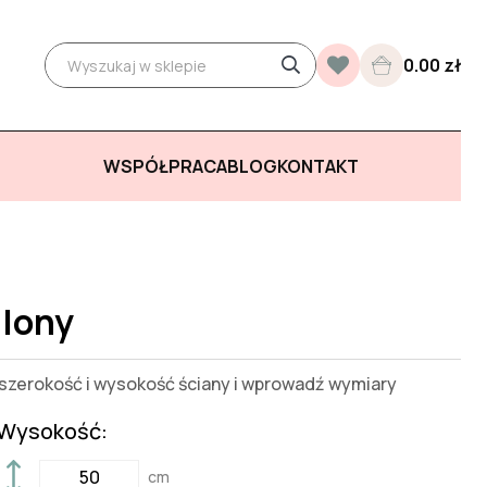
0.00 zł
WSPÓŁPRACA
BLOG
KONTAKT
alony
zerokość i wysokość ściany i wprowadź wymiary
Wysokość:
cm