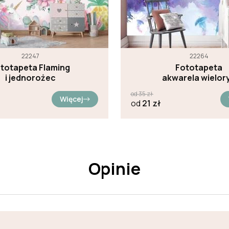
22247
22264
totapeta Flaming
Fototapeta
i jednorożec
akwarela wielor
od
35
zł
Więcej
od
21
zł
Opinie