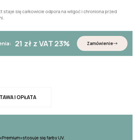
t staje się całkowicie odpora na wilgoć i chroniona przed
i.
21
zł z VAT 23%
enia:
Zamówienie
TAWA I OPŁATA
«Premium»stosuje się farby UV.