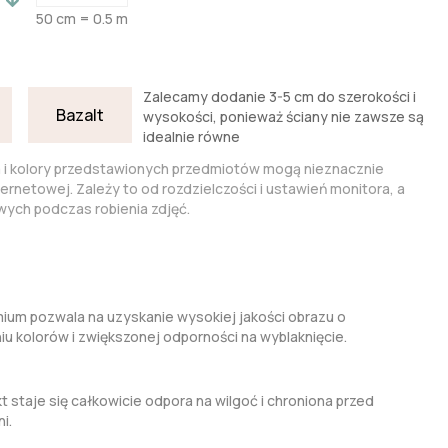
50 cm = 0.5 m
Zalecamy dodanie 3-5 cm do szerokości i
Bazalt
wysokości, ponieważ ściany nie zawsze są
idealnie równe
a i kolory przedstawionych przedmiotów mogą nieznacznie
nternetowej. Zależy to od rozdzielczości i ustawień monitora, a
ych podczas robienia zdjęć.
um pozwala na uzyskanie wysokiej jakości obrazu o
kolorów i zwiększonej odporności na wyblaknięcie.
t staje się całkowicie odpora na wilgoć i chroniona przed
i.