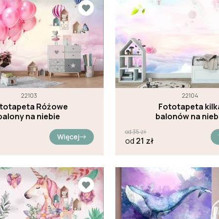
22103
22104
totapeta Różowe
Fototapeta kilk
balony na niebie
balonów na nieb
od
35
zł
Więcej
od
21
zł