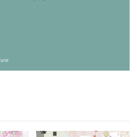
e
życie