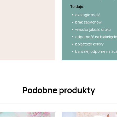
To daje:
ekologiczność
brak zapachów
wysoka jakość druku
odporność na blaknięci
bogatsze kolory
bardziej odporne na zu
Podobne produkty