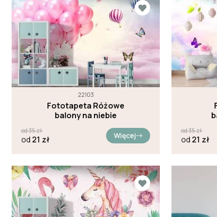
22103
Fototapeta Różowe
balony na niebie
b
od
35
zł
od
35
zł
Więcej
od
21
zł
od
21
zł