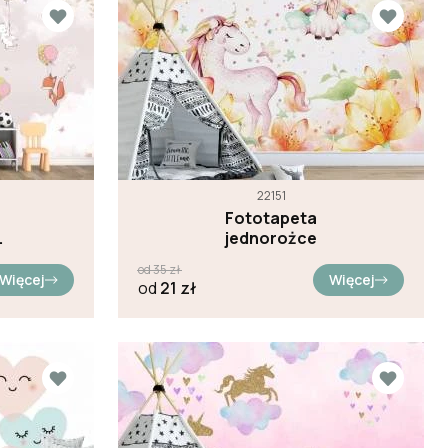
22151
Fototapeta
jednorożce
od
35
zł
e
Więcej
Więcej
od
21
zł