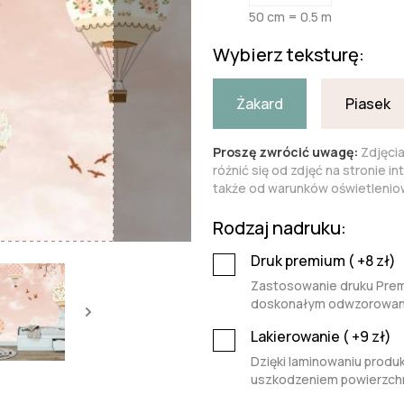
50 cm = 0.5 m
Wybierz teksturę:
Żakard
Piasek
Proszę zwrócić uwagę:
Zdjęci
różnić się od zdjęć na stronie i
także od warunków oświetleniow
Rodzaj nadruku:
Druk premium (
+8
zł)
Zastosowanie druku Premi
doskonałym odwzorowaniu 
Lakierowanie (
+9
zł)
Dzięki laminowaniu produk
uszkodzeniem powierzchn