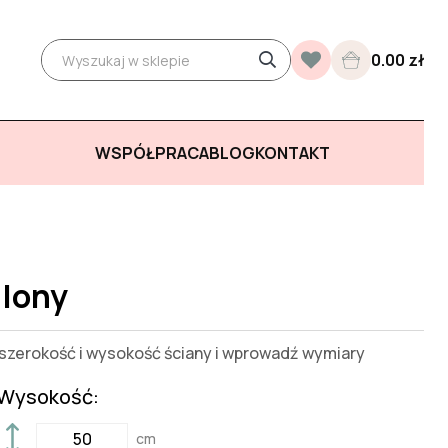
0.00 zł
WSPÓŁPRACA
BLOG
KONTAKT
alony
zerokość i wysokość ściany i wprowadź wymiary
Wysokość:
cm