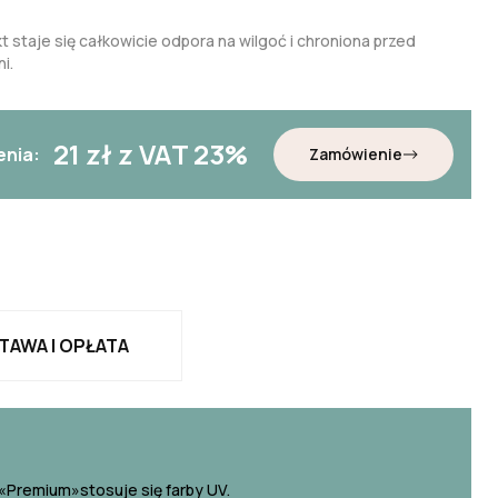
t staje się całkowicie odpora na wilgoć i chroniona przed
i.
21
zł z VAT 23%
enia:
Zamówienie
TAWA I OPŁATA
«Premium»stosuje się farby UV.