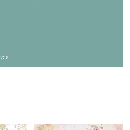
e
życie