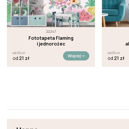
22247
Fototapeta Flaming
i jednorożec
a
od
35
zł
od
35
zł
Więcej
od
21
zł
od
21
zł