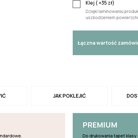
Klej (
+35
zł)
Dzięki laminowaniu produk
uszkodzeniem powierzchn
Łączna wartość zamówi
IĆ
JAK POKLEJIĆ
DOS
PREMIUM
tandardowe.
Do drukowania tapet klasy 