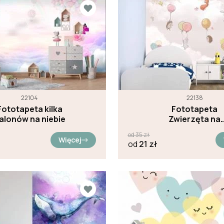
22104
22138
Fototapeta kilka
Fototapeta
alonów na niebie
Zwierzęta na
balonach na
od
35
zł
różowym niebi
Więcej
od
21
zł