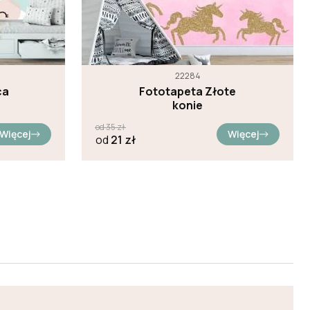
22284
ca
Fototapeta Złote
konie
od
35
zł
Więcej
Więcej
od
21
zł