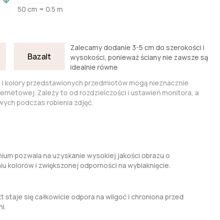
50 cm = 0.5 m
Zalecamy dodanie 3-5 cm do szerokości i
Bazalt
wysokości, ponieważ ściany nie zawsze są
idealnie równe
a i kolory przedstawionych przedmiotów mogą nieznacznie
nternetowej. Zależy to od rozdzielczości i ustawień monitora, a
ych podczas robienia zdjęć.
um pozwala na uzyskanie wysokiej jakości obrazu o
kolorów i zwiększonej odporności na wyblaknięcie.
t staje się całkowicie odpora na wilgoć i chroniona przed
i.