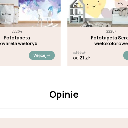
22264
22267
Fototapeta
Fototapeta Ser
kwarela wieloryb
wielokolorowe
od
35
zł
Więcej
od
21
zł
Opinie