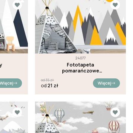
24077
y
Fototapeta
pomarańczowe
góry
od
35
zł
Więcej
Więcej
od
21
zł