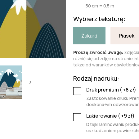
50 cm = 0.5 m
Wybierz teksturę:
Żakard
Piasek
Proszę zwrócić uwagę:
Zdjęci
różnić się od zdjęć na stronie i
także od warunków oświetleniow
Rodzaj nadruku:
Druk premium (
+8
zł)
Zastosowanie druku Premi
doskonałym odwzorowaniu 
Lakierowanie (
+9
zł)
Dzięki laminowaniu produk
uszkodzeniem powierzchn