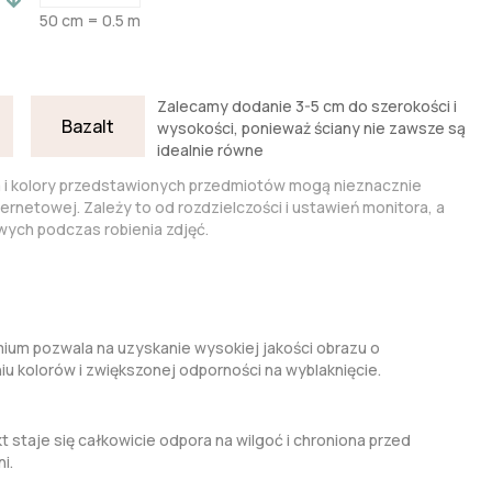
50 cm = 0.5 m
Zalecamy dodanie 3-5 cm do szerokości i
Bazalt
wysokości, ponieważ ściany nie zawsze są
idealnie równe
a i kolory przedstawionych przedmiotów mogą nieznacznie
nternetowej. Zależy to od rozdzielczości i ustawień monitora, a
ych podczas robienia zdjęć.
um pozwala na uzyskanie wysokiej jakości obrazu o
kolorów i zwiększonej odporności na wyblaknięcie.
t staje się całkowicie odpora na wilgoć i chroniona przed
i.