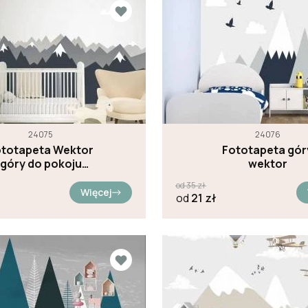
24075
24076
ototapeta Wektor
Fototapeta gór
góry do pokoju
wektor
dziecięcego
od
35
zł
Więcej
od
21
zł