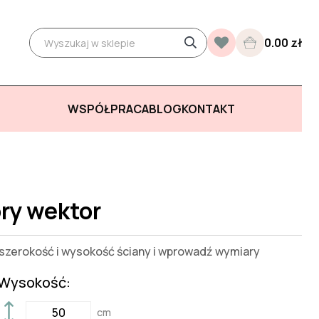
0.00 zł
WSPÓŁPRACA
BLOG
KONTAKT
ry wektor
zerokość i wysokość ściany i wprowadź wymiary
Wysokość:
cm