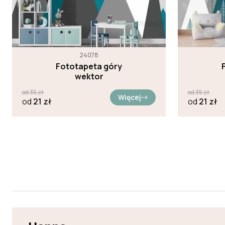
24078
Fototapeta góry
wektor
od
35
zł
od
35
zł
Więcej
od
21
zł
od
21
zł