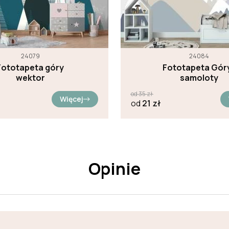
24079
24084
Fototapeta góry
Fototapeta Góry
wektor
samoloty
od
35
zł
Więcej
od
21
zł
Opinie