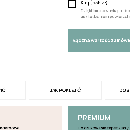
Klej (
+35
zł)
Dzięki laminowaniu produk
uszkodzeniem powierzchn
Łączna wartość zamówi
IĆ
JAK POKLEJIĆ
DOS
PREMIUM
tandardowe.
Do drukowania tapet klasy 