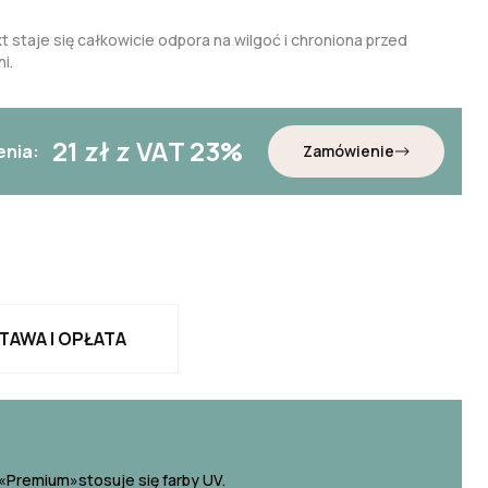
t staje się całkowicie odpora na wilgoć i chroniona przed
i.
21
zł z VAT 23%
enia:
Zamówienie
TAWA I OPŁATA
«Premium»stosuje się farby UV.