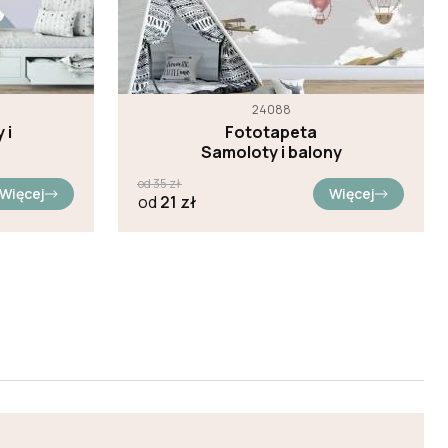
24088
 i
Fototapeta
Samoloty i balony
od
35
zł
Więcej
Więcej
od
21
zł