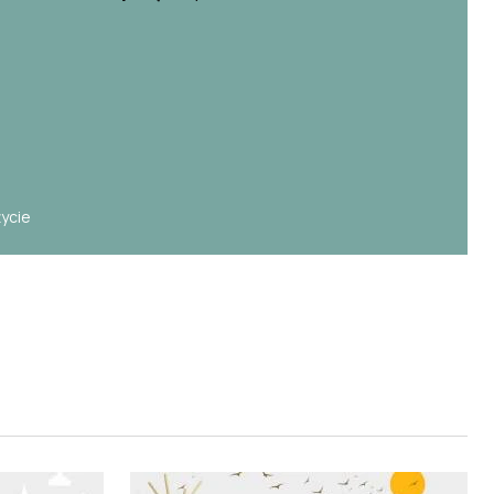
e
życie