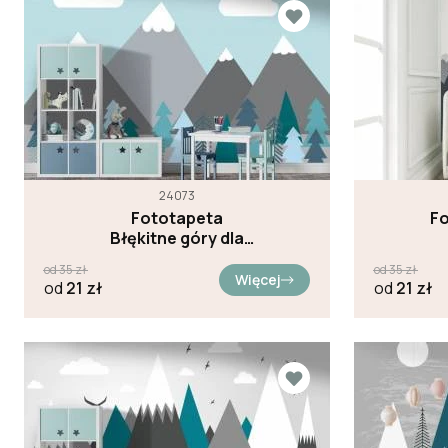
24073
Fototapeta
F
Błękitne góry dla
dzieci
od
35
zł
od
35
zł
Więcej
od
21
zł
od
21
zł