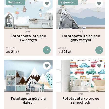
Najnowsz
Najnowsz
e
e
22542
22574
Fototapeta latające
Fototapeta Dziecięce
zwierzęta
góry w stylu
skandynawskim
od
35
zł
od
35
zł
od
21
zł
od
21
zł
22611
22960
Fototapeta góry dla
Fototapeta kolorowe
dzieci
samochody