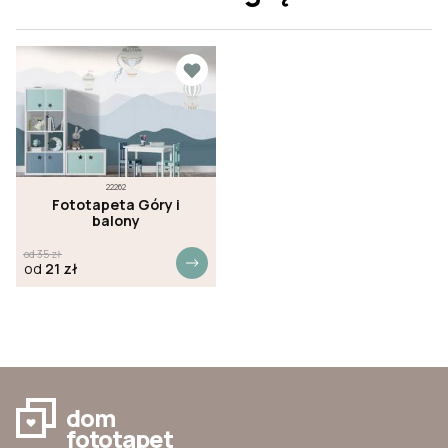
22262
Fototapeta Góry i
balony
od
35
zł
od
21
zł
dom
fototapet