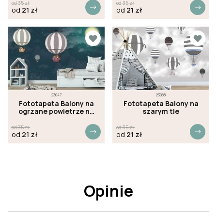
od
35
zł
od
35
zł
od
21
zł
od
21
zł
23047
23068
Fototapeta Balony na
Fototapeta Balony na
ogrzane powietrze na
szarym tle
nocnym niebie
od
35
zł
od
35
zł
od
21
zł
od
21
zł
Opinie