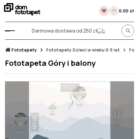
dom
fototapet
0.00 zł
Darmowa dostawa od 250 zł
Fototapety
Fototapety Dzieci w wieku 0-5 lat
Foto
Fototapeta Góry i balony
50 cm
50 cm