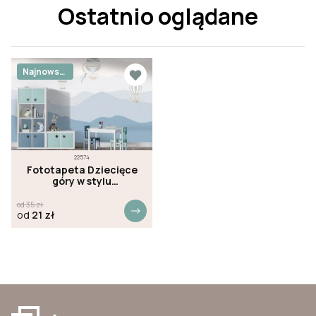
Ostatnio oglądane
Najnowsz
e
22574
Fototapeta Dziecięce
góry w stylu
skandynawskim
od
35
zł
od
21
zł