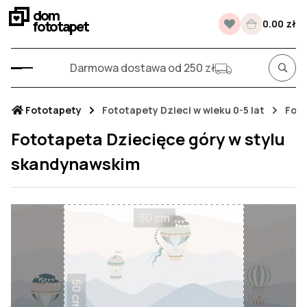
dom
fototapet
0.00 zł
Darmowa dostawa od 250 zł
Fototapety
Fototapety Dzieci w wieku 0-5 lat
Foto
Fototapeta Dziecięce góry w stylu
skandynawskim
50 cm
50 cm