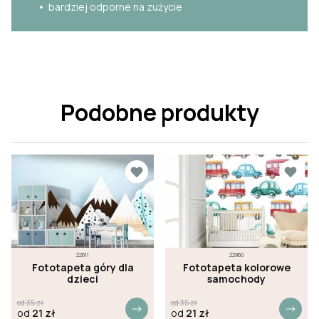
bardziej odporne na zużycie
Podobne produkty
22611
22960
Fototapeta góry dla
Fototapeta kolorowe
dzieci
samochody
od
35
zł
od
35
zł
od
21
zł
od
21
zł