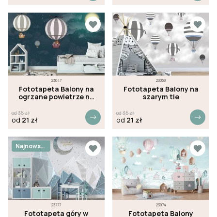
23047
23068
Fototapeta Balony na
Fototapeta Balony na
ogrzane powietrze na
szarym tle
nocnym niebie
od
35
zł
od
35
zł
od
21
zł
od
21
zł
Najnowsz
e
23777
23974
Fototapeta góry w
Fototapeta Balony