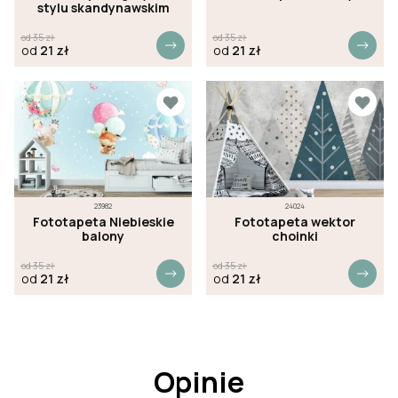
stylu skandynawskim
od
35
zł
od
35
zł
od
21
zł
od
21
zł
23982
24024
Fototapeta Niebieskie
Fototapeta wektor
balony
choinki
od
35
zł
od
35
zł
od
21
zł
od
21
zł
Opinie