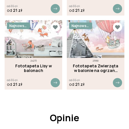
od
35
zł
od
35
zł
od
21
zł
od
21
zł
Najnowsz
Najnowsz
e
e
24273
25160
Fototapeta Lisy w
Fototapeta Zwierzęta
balonach
w balonie na ogrzane
powietrze
od
35
zł
od
35
zł
od
21
zł
od
21
zł
Opinie