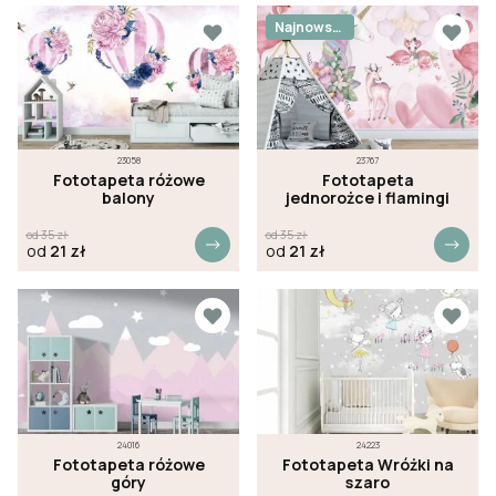
Najnowsz
e
23058
23767
Fototapeta różowe
Fototapeta
balony
jednorożce i flamingi
od
35
zł
od
35
zł
od
21
zł
od
21
zł
24016
24223
Fototapeta różowe
Fototapeta Wróżki na
góry
szaro