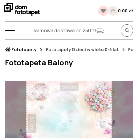
dom
fototapet
0.00 zł
Darmowa dostawa od 250 zł
Fototapety
Fototapety Dzieci w wieku 0-5 lat
Foto
Fototapeta Balony
50 cm
50 cm