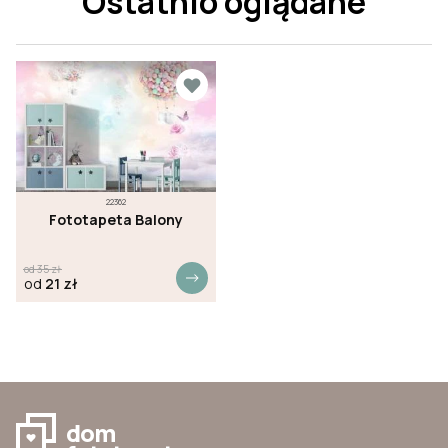
Ostatnio oglądane
22362
Fototapeta Balony
od
35
zł
od
21
zł
dom