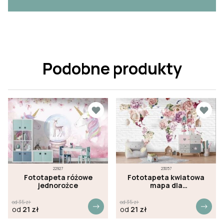
Podobne produkty
22927
23057
Fototapeta różowe
Fototapeta kwiatowa
jednorożce
mapa dla
dziewczynek
od
35
zł
od
35
zł
od
21
zł
od
21
zł