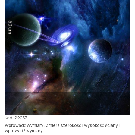
50 cm
Kod:
22253
Wprowadź wymiary: Zmierz szerokość i wysokość ściany i
wprowadź wymiary