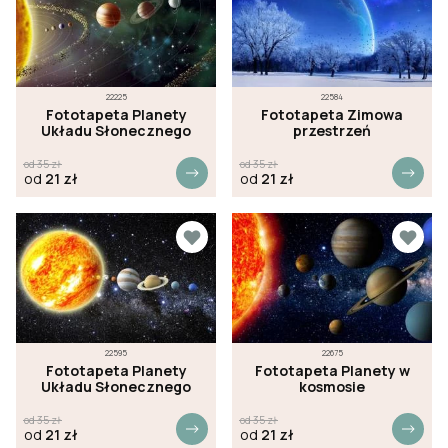
22225
22584
Fototapeta Planety
Fototapeta Zimowa
Układu Słonecznego
przestrzeń
od
35
zł
od
35
zł
od
21
zł
od
21
zł
22595
22675
Fototapeta Planety
Fototapeta Planety w
Układu Słonecznego
kosmosie
od
35
zł
od
35
zł
od
21
zł
od
21
zł