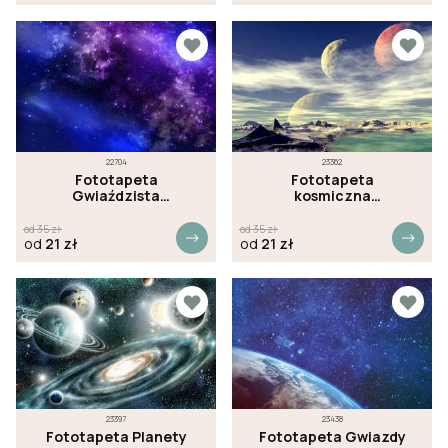
22704
23362
Fototapeta
Fototapeta
Gwiaździsta
kosmiczna
przestrzeń
powierzchnia
od
35
zł
od
35
zł
od
21
zł
od
21
zł
23397
23438
Fototapeta Planety
Fototapeta Gwiazdy