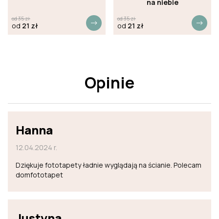
na niebie
od
35
zł
od
35
zł
od
21
zł
od
21
zł
Opinie
Hanna
12.04.2024 r.
Dziękuje fototapety ładnie wyglądają na ścianie. Polecam
domfototapet
Justyna