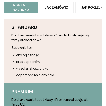
RODZAJE
JAK ZAMÓWIĆ
JAK POKLEJIĆ
NADRUKU
STANDARD
Do drukowania tapet klasy «Standart» stosuje się
farby standardowe.
Zapewnia to:
ekologiczność
brak zapachów
wysoka jakość druku
odporność na blaknięcie
PREMIUM
Do drukowania tapet klasy «Premium»stosuje się
farby UV.