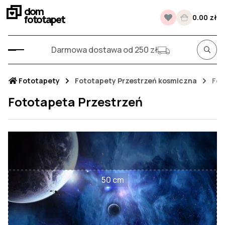
dom
fototapet
0.00 zł
Darmowa dostawa od 250 zł
Fototapety
Fototapety Przestrzeń kosmiczna
Fot
Fototapeta Przestrzeń
50 cm