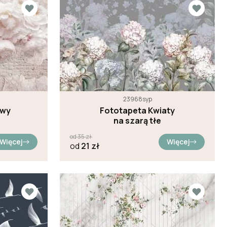
23968syp
owy
Fototapeta Kwiaty
na szarą tłe
od
35
zł
Więcej
Więcej
od
21
zł