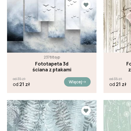
23788syp
Fototapeta 3d
F
ściana z ptakami
z
od
35
zł
od
35
zł
Więcej
od
21
zł
od
21
zł