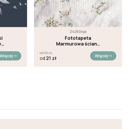
24260syp
ki
Fototapeta
we
Marmurowa ściana
z kwiatami
od
35
zł
Więcej
Więcej
od
21
zł