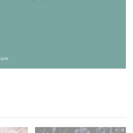
e
życie