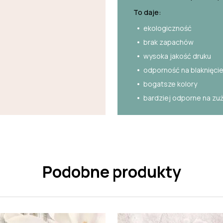
To daje:
ekologiczność
brak zapachów
wysoka jakość druku
odporność na blaknięci
bogatsze kolory
bardziej odporne na zu
Podobne produkty