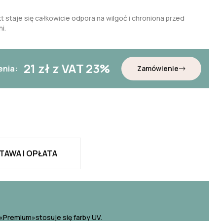
t staje się całkowicie odpora na wilgoć i chroniona przed
i.
21
zł z VAT 23%
enia:
Zamówienie
TAWA I OPŁATA
«Premium»stosuje się farby UV.