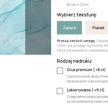
50 cm = 0.5 m
Wybierz teksturę:
Żakard
Piasek
Proszę zwrócić uwagę:
Zdjęci
różnić się od zdjęć na stronie i
także od warunków oświetleniow
Rodzaj nadruku:
Druk premium (
+8
zł)
Zastosowanie druku Premi
doskonałym odwzorowaniu 
Lakierowanie (
+9
zł)
Dzięki laminowaniu produk
uszkodzeniem powierzchn