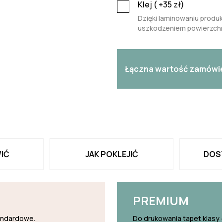
Klej (
+35
zł)
Dzięki laminowaniu produk
uszkodzeniem powierzchn
Łączna wartość zamówi
IĆ
JAK POKLEJIĆ
DOS
PREMIUM
tandardowe.
Do drukowania tapet klasy 