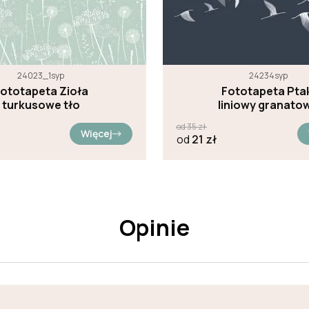
24023_1syp
24234syp
ototapeta Zioła
Fototapeta Pta
turkusowe tło
liniowy granato
tło
od
35
zł
Więcej
od
21
zł
Opinie