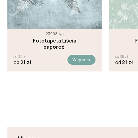
23998syp
Fototapeta Liścia
F
paporoći
od
35
zł
od
35
zł
Więcej
od
21
zł
od
21
zł