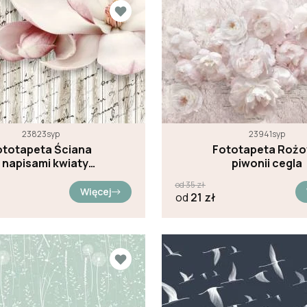
23823syp
23941syp
ototapeta Ściana
Fototapeta Roż
 napisami kwiaty
piwonii cegla
magnolii
od
35
zł
Więcej
od
21
zł