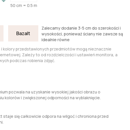
50 cm = 0.5 m
Zalecamy dodanie 3-5 cm do szerokości i
Bazalt
wysokości, ponieważ ściany nie zawsze są
idealnie równe
a i kolory przedstawionych przedmiotów mogą nieznacznie
nternetowej. Zależy to od rozdzielczości i ustawień monitora, a
ych podczas robienia zdjęć.
um pozwala na uzyskanie wysokiej jakości obrazu o
kolorów i zwiększonej odporności na wyblaknięcie.
t staje się całkowicie odpora na wilgoć i chroniona przed
i.