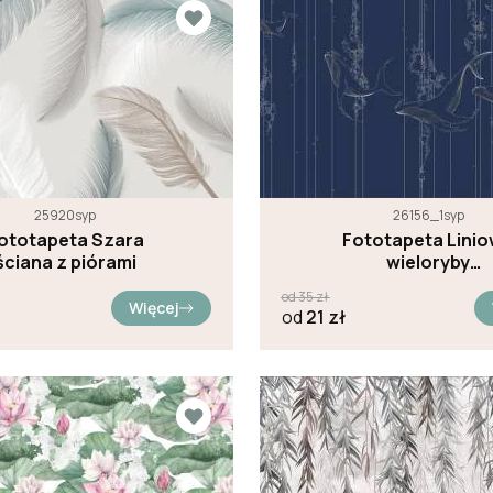
25920syp
26156_1syp
ototapeta Szara
Fototapeta Lini
ściana z piórami
wieloryby
granatowe tło
od
35
zł
Więcej
od
21
zł