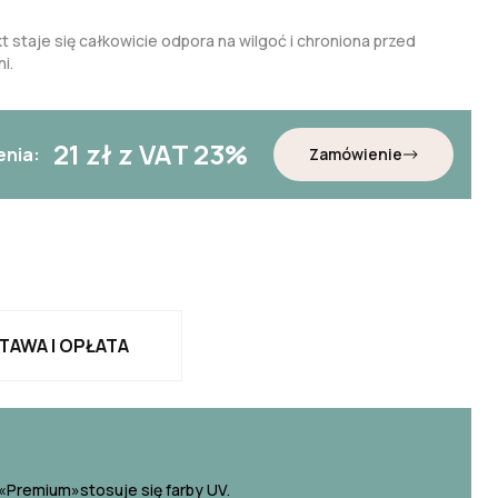
t staje się całkowicie odpora na wilgoć i chroniona przed
i.
21
zł z VAT 23%
enia:
Zamówienie
TAWA I OPŁATA
«Premium»stosuje się farby UV.