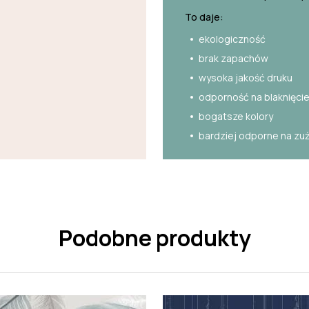
To daje:
ekologiczność
brak zapachów
wysoka jakość druku
odporność na blaknięci
bogatsze kolory
bardziej odporne na zu
Podobne produkty