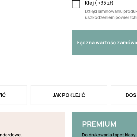
Klej (
+35
zł)
Dzięki laminowaniu produk
uszkodzeniem powierzchn
Łączna wartość zamówi
IĆ
JAK POKLEJIĆ
DOS
PREMIUM
tandardowe.
Do drukowania tapet klasy 