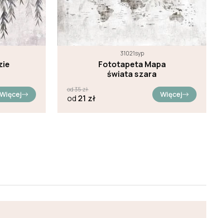
31021syp
zie
Fototapeta Mapa
świata szara
od
35
zł
Więcej
Więcej
od
21
zł