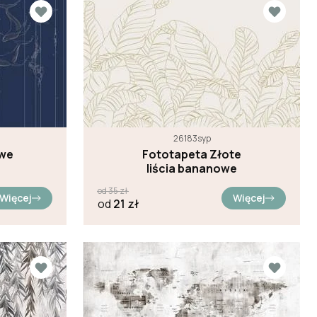
26183syp
owe
Fototapeta Złote
liścia bananowe
od
35
zł
Więcej
Więcej
od
21
zł