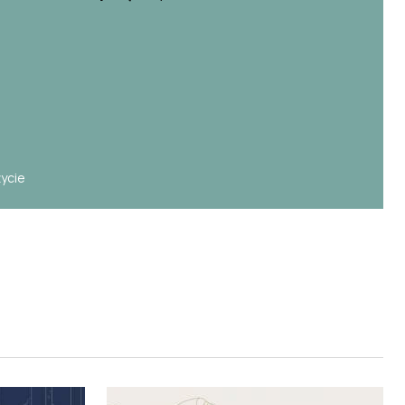
e
życie