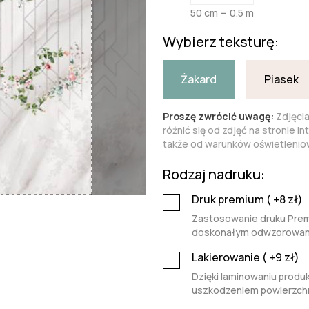
50 cm = 0.5 m
Wybierz teksturę:
Żakard
Piasek
Proszę zwrócić uwagę:
Zdjęci
różnić się od zdjęć na stronie i
także od warunków oświetleniow
Rodzaj nadruku:
Druk premium (
+8
zł)
Zastosowanie druku Premi
doskonałym odwzorowaniu 
Lakierowanie (
+9
zł)
Dzięki laminowaniu produk
uszkodzeniem powierzchn