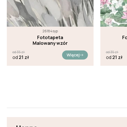
26184syp
Fototapeta
F
Malowany wzór
od
35
zł
od
35
zł
Więcej
od
21
zł
od
21
zł