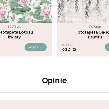
30975syp
31010syp
ototapeta Lotosu
Fototapeta Gałe
kwiaty
z sufitu
od
35
zł
Więcej
od
21
zł
Opinie