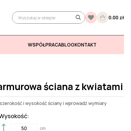
0.00 zł
WSPÓŁPRACA
BLOG
KONTAKT
armurowa ściana z kwiatami
zerokość i wysokość ściany i wprowadź wymiary
Wysokość:
cm