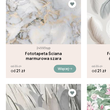
24593syp
Fototapeta Ściana
F
marmurowa szara
od
35
zł
od
35
zł
Więcej
od
21
zł
od
21
zł