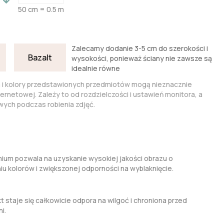
50 cm = 0.5 m
Zalecamy dodanie 3-5 cm do szerokości i
Bazalt
wysokości, ponieważ ściany nie zawsze są
idealnie równe
a i kolory przedstawionych przedmiotów mogą nieznacznie
nternetowej. Zależy to od rozdzielczości i ustawień monitora, a
ych podczas robienia zdjęć.
um pozwala na uzyskanie wysokiej jakości obrazu o
kolorów i zwiększonej odporności na wyblaknięcie.
t staje się całkowicie odpora na wilgoć i chroniona przed
i.