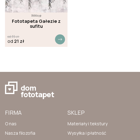
31010syp
Fototapeta Gałezie z
sufitu
od
35
zł
od
21
zł
dom
fototapet
FIRMA
SKLEP
O nas
Materiały i tekstury
Nasza filozofia
Wysyłka i płatność