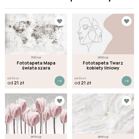
31021syp
26202syp
Fototapeta Mapa
Fototapeta Twarz
świata szara
kobiety liniowy
od
35
zł
od
35
zł
od
21
zł
od
21
zł
26751syp
28531syp