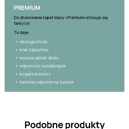
PREMIUM
Do drukowania tapet klasy «Premium»stosuje się
farby UV.
To daje:
ekologiczność
brak zapachów
wysoka jakość druku
odporność na blaknięcie
bogatsze kolory
bardziej odporne na zużycie
Podobne produkty