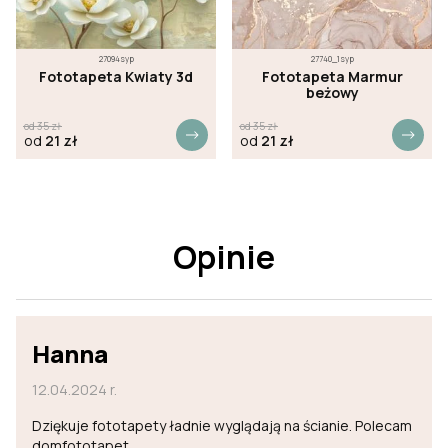
27094syp
27740_1syp
Fototapeta Kwiaty 3d
Fototapeta Marmur
beżowy
od
35
zł
od
35
zł
od
21
zł
od
21
zł
Opinie
Hanna
12.04.2024 r.
Dziękuje fototapety ładnie wyglądają na ścianie. Polecam
domfototapet