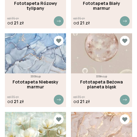
Fototapeta Rózowy
Fototapeta Biały
tylipany
marmur
od
35
zł
od
35
zł
od
21
zł
od
21
zł
33139syp
33584syp
Fototapeta Niebesky
Fototapeta Beżowa
marmur
planeta bląsk
od
35
zł
od
35
zł
od
21
zł
od
21
zł